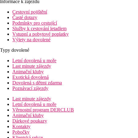
Informace k zájezdu
Cestovní pojištění
Časté dotazy
Podmínky pro cestující
Služby k cestování letadlem
Vstupní a pobytové poplatky
Výlety na dovolené
Typy dovolené
Letní dovolená u moře
Last minute zájezdy
Animační kluby
Exotická dovolená
Dovolená s dětmi zdarma
Poznávací zájezdy
Last minute zájezdy
Letní dovolená u moře
Věrnostní program DERCLUB
Animační kluby
Dárkové poukazy
Kontakty
Pobočky
Klientská sekce