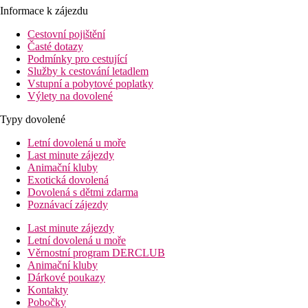
Informace k zájezdu
Cestovní pojištění
Časté dotazy
Podmínky pro cestující
Služby k cestování letadlem
Vstupní a pobytové poplatky
Výlety na dovolené
Typy dovolené
Letní dovolená u moře
Last minute zájezdy
Animační kluby
Exotická dovolená
Dovolená s dětmi zdarma
Poznávací zájezdy
Last minute zájezdy
Letní dovolená u moře
Věrnostní program DERCLUB
Animační kluby
Dárkové poukazy
Kontakty
Pobočky