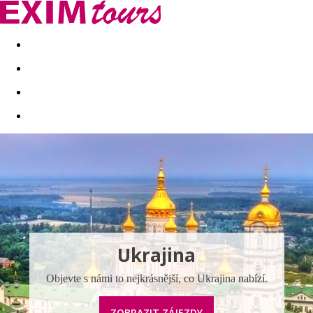
Akční nabídky
Last minute
First minute - Exotika a zim
Ukrajina
Objevte s námi to nejkrásnější, co Ukrajina nabízí.
ZOBRAZIT ZÁJEZDY