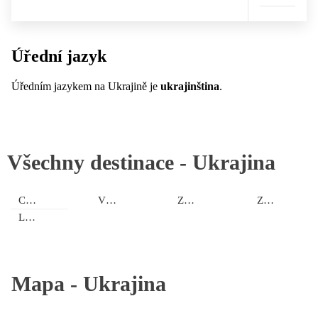
Úřední jazyk
Úředním jazykem na Ukrajině je
ukrajinština
.
Všechny destinace -
Ukrajina
Centrální Ukrajina
Východní Ukrajina
Zakarpatská oblast
Západní Ukrajina
Lvovská oblast
Mapa -
Ukrajina