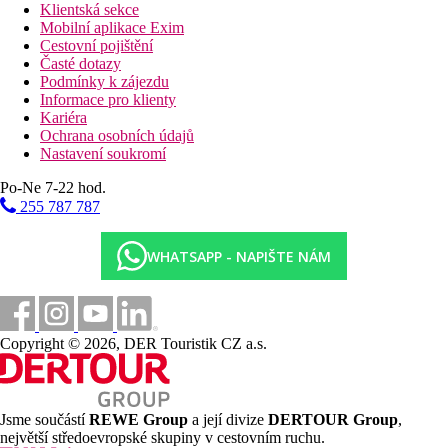
Klientská sekce
Mobilní aplikace Exim
Cestovní pojištění
Časté dotazy
Podmínky k zájezdu
Informace pro klienty
Kariéra
Ochrana osobních údajů
Nastavení soukromí
Po-Ne 7-22 hod.
255 787 787
WHATSAPP - NAPIŠTE NÁM
Copyright © 2026, DER Touristik CZ a.s.
Jsme součástí
REWE Group
a její divize
DERTOUR Group
,
největší středoevropské skupiny v cestovním ruchu.