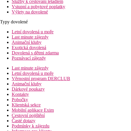
Služby k cestování letadlem
Vstupní a pobytové poplatky
Výlety na dovolené
Typy dovolené
Letní dovolená u moře
Last minute zájezdy
Animační kluby
Exotická dovolená
Dovolená s dětmi zdarma
Poznávací zájezdy
Last minute zájezdy
Letní dovolená u moře
Věrnostní program DERCLUB
Animační kluby
Dárkové poukazy
Kontakty
Pobočky
Klientská sekce
Mobilní aplikace Exim
Cestovní pojištění
Časté dotazy
Podmínky k zájezdu