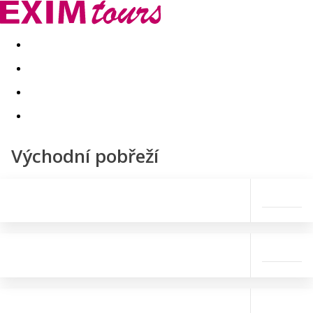
Akční nabídky
Last minute
First minute - Exotika a zim
Východní pobřeží