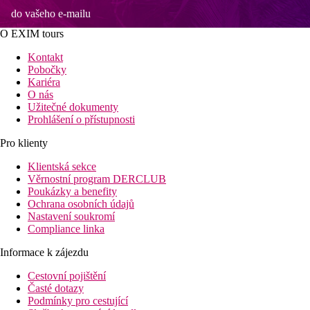
do vašeho e-mailu
O EXIM tours
Kontakt
Pobočky
Kariéra
O nás
Užitečné dokumenty
Prohlášení o přístupnosti
Pro klienty
Klientská sekce
Věrnostní program DERCLUB
Poukázky a benefity
Ochrana osobních údajů
Nastavení soukromí
Compliance linka
Informace k zájezdu
Cestovní pojištění
Časté dotazy
Podmínky pro cestující