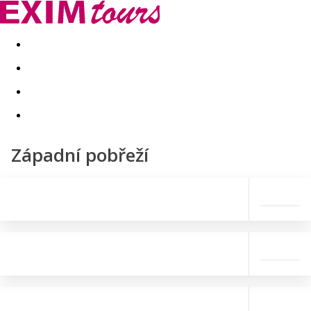
Akční nabídky
Last minute
First minute - Exotika a zim
Západní pobřeží