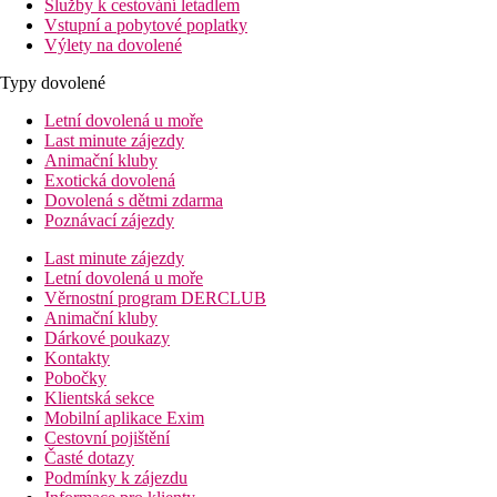
Služby k cestování letadlem
Vstupní a pobytové poplatky
Výlety na dovolené
Typy dovolené
Letní dovolená u moře
Last minute zájezdy
Animační kluby
Exotická dovolená
Dovolená s dětmi zdarma
Poznávací zájezdy
Last minute zájezdy
Letní dovolená u moře
Věrnostní program DERCLUB
Animační kluby
Dárkové poukazy
Kontakty
Pobočky
Klientská sekce
Mobilní aplikace Exim
Cestovní pojištění
Časté dotazy
Podmínky k zájezdu