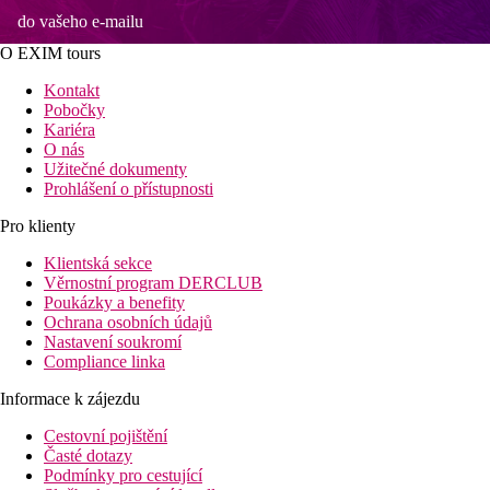
do vašeho e-mailu
O EXIM tours
Kontakt
Pobočky
Kariéra
O nás
Užitečné dokumenty
Prohlášení o přístupnosti
Pro klienty
Klientská sekce
Věrnostní program DERCLUB
Poukázky a benefity
Ochrana osobních údajů
Nastavení soukromí
Compliance linka
Informace k zájezdu
Cestovní pojištění
Časté dotazy
Podmínky pro cestující