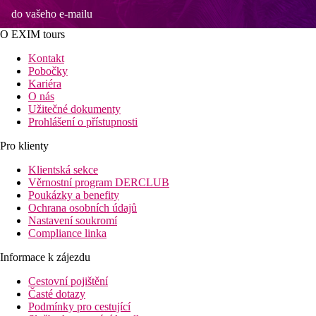
do vašeho e-mailu
O EXIM tours
Kontakt
Pobočky
Kariéra
O nás
Užitečné dokumenty
Prohlášení o přístupnosti
Pro klienty
Klientská sekce
Věrnostní program DERCLUB
Poukázky a benefity
Ochrana osobních údajů
Nastavení soukromí
Compliance linka
Informace k zájezdu
Cestovní pojištění
Časté dotazy
Podmínky pro cestující