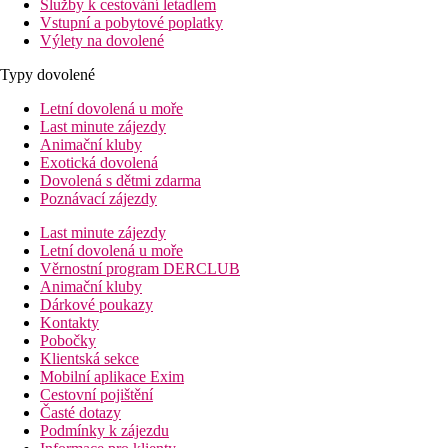
Služby k cestování letadlem
Vstupní a pobytové poplatky
Výlety na dovolené
Typy dovolené
Letní dovolená u moře
Last minute zájezdy
Animační kluby
Exotická dovolená
Dovolená s dětmi zdarma
Poznávací zájezdy
Last minute zájezdy
Letní dovolená u moře
Věrnostní program DERCLUB
Animační kluby
Dárkové poukazy
Kontakty
Pobočky
Klientská sekce
Mobilní aplikace Exim
Cestovní pojištění
Časté dotazy
Podmínky k zájezdu