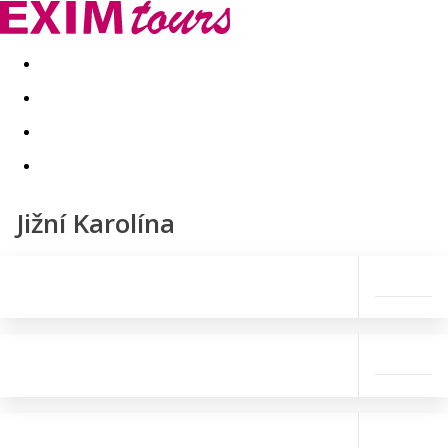
Akční nabídky
Last minute
First minute - Exotika a zim
Jižní Karolína