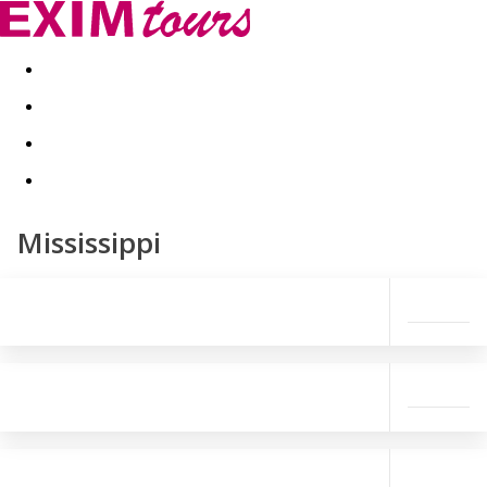
Akční nabídky
Last minute
First minute - Exotika a zim
Mississippi