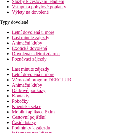
Služby k cestování letadlem
Vstupní a pobytové poplatky
Výlety na dovolené
Typy dovolené
Letní dovolená u moře
Last minute zájezdy
Animační kluby
Exotická dovolená
Dovolená s dětmi zdarma
Poznávací zájezdy
Last minute zájezdy
Letní dovolená u moře
Věrnostní program DERCLUB
Animační kluby
Dárkové poukazy
Kontakty
Pobočky
Klientská sekce
Mobilní aplikace Exim
Cestovní pojištění
Časté dotazy
Podmínky k zájezdu