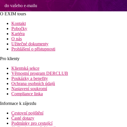
do vašeho e-mailu
O EXIM tours
Kontakt
Pobočky
Kariéra
O nás
Užitečné dokumenty
Prohlášení o přístupnosti
Pro klienty
Klientská sekce
Věrnostní program DERCLUB
Poukázky a benefity
Ochrana osobních údajů
Nastavení soukromí
Compliance linka
Informace k zájezdu
Cestovní pojištění
Časté dotazy
Podmínky pro cestující