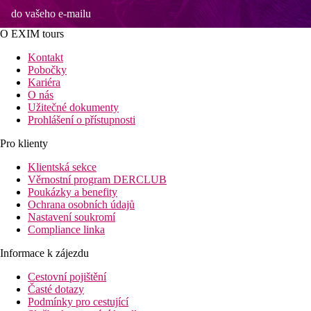
do vašeho e-mailu
O EXIM tours
Kontakt
Pobočky
Kariéra
O nás
Užitečné dokumenty
Prohlášení o přístupnosti
Pro klienty
Klientská sekce
Věrnostní program DERCLUB
Poukázky a benefity
Ochrana osobních údajů
Nastavení soukromí
Compliance linka
Informace k zájezdu
Cestovní pojištění
Časté dotazy
Podmínky pro cestující