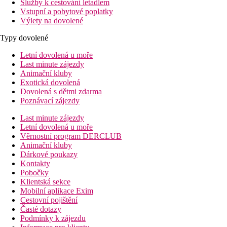
Služby k cestování letadlem
Vstupní a pobytové poplatky
Výlety na dovolené
Typy dovolené
Letní dovolená u moře
Last minute zájezdy
Animační kluby
Exotická dovolená
Dovolená s dětmi zdarma
Poznávací zájezdy
Last minute zájezdy
Letní dovolená u moře
Věrnostní program DERCLUB
Animační kluby
Dárkové poukazy
Kontakty
Pobočky
Klientská sekce
Mobilní aplikace Exim
Cestovní pojištění
Časté dotazy
Podmínky k zájezdu