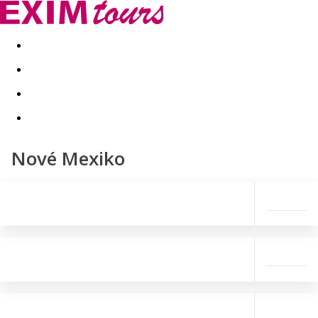
Akční nabídky
Last minute
First minute - Exotika a zim
Nové Mexiko