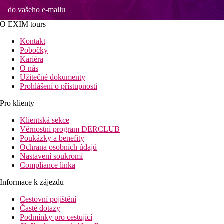
do vašeho e-mailu
O EXIM tours
Kontakt
Pobočky
Kariéra
O nás
Užitečné dokumenty
Prohlášení o přístupnosti
Pro klienty
Klientská sekce
Věrnostní program DERCLUB
Poukázky a benefity
Ochrana osobních údajů
Nastavení soukromí
Compliance linka
Informace k zájezdu
Cestovní pojištění
Časté dotazy
Podmínky pro cestující