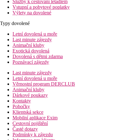
Služby k cestování letadlem
Vstupní a pobytové poplatky
Výlety na dovolené
Typy dovolené
Letní dovolená u moře
Last minute zájezdy
Animační kluby
Exotická dovolená
Dovolená s dětmi zdarma
Poznávací zájezdy
Last minute zájezdy
Letní dovolená u moře
Věrnostní program DERCLUB
Animační kluby
Dárkové poukazy
Kontakty
Pobočky
Klientská sekce
Mobilní aplikace Exim
Cestovní pojištění
Časté dotazy
Podmínky k zájezdu