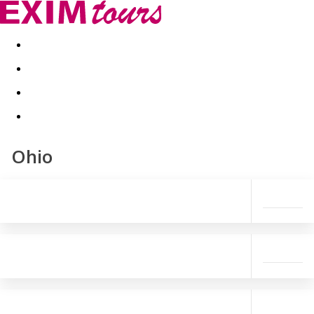
Akční nabídky
Last minute
First minute - Exotika a zim
Ohio