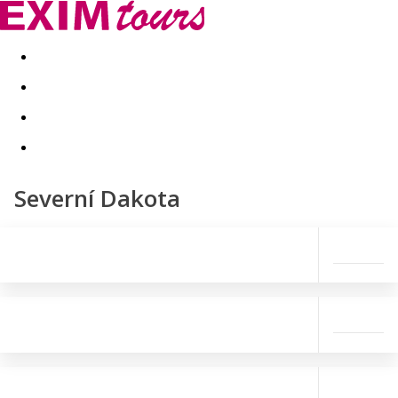
Akční nabídky
Last minute
First minute - Exotika a zim
Severní Dakota