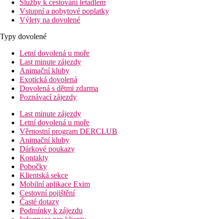
Služby k cestování letadlem
Vstupní a pobytové poplatky
Výlety na dovolené
Typy dovolené
Letní dovolená u moře
Last minute zájezdy
Animační kluby
Exotická dovolená
Dovolená s dětmi zdarma
Poznávací zájezdy
Last minute zájezdy
Letní dovolená u moře
Věrnostní program DERCLUB
Animační kluby
Dárkové poukazy
Kontakty
Pobočky
Klientská sekce
Mobilní aplikace Exim
Cestovní pojištění
Časté dotazy
Podmínky k zájezdu