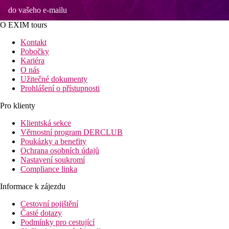
do vašeho e-mailu
O EXIM tours
Kontakt
Pobočky
Kariéra
O nás
Užitečné dokumenty
Prohlášení o přístupnosti
Pro klienty
Klientská sekce
Věrnostní program DERCLUB
Poukázky a benefity
Ochrana osobních údajů
Nastavení soukromí
Compliance linka
Informace k zájezdu
Cestovní pojištění
Časté dotazy
Podmínky pro cestující