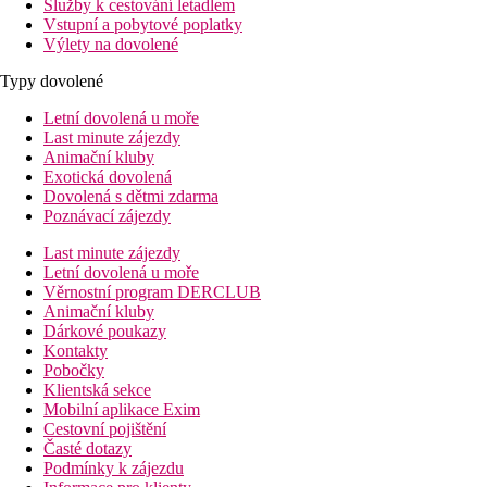
Služby k cestování letadlem
Vstupní a pobytové poplatky
Výlety na dovolené
Typy dovolené
Letní dovolená u moře
Last minute zájezdy
Animační kluby
Exotická dovolená
Dovolená s dětmi zdarma
Poznávací zájezdy
Last minute zájezdy
Letní dovolená u moře
Věrnostní program DERCLUB
Animační kluby
Dárkové poukazy
Kontakty
Pobočky
Klientská sekce
Mobilní aplikace Exim
Cestovní pojištění
Časté dotazy
Podmínky k zájezdu