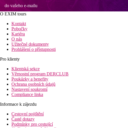
do vašeho e-mailu
O EXIM tours
Kontakt
Pobočky
Kariéra
O nás
Užitečné dokumenty
Prohlášení o přístupnosti
Pro klienty
Klientská sekce
Věrnostní program DERCLUB
Poukázky a benefity
Ochrana osobních údajů
Nastavení soukromí
Compliance linka
Informace k zájezdu
Cestovní pojištění
Časté dotazy
Podmínky pro cestující