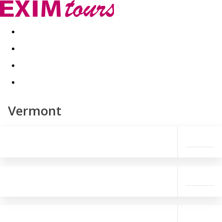
Akční nabídky
Last minute
First minute - Exotika a zim
Vermont