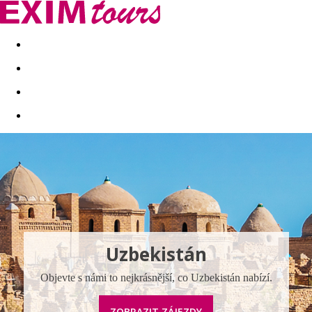
Akční nabídky
Last minute
First minute - Exotika a zim
Uzbekistán
Objevte s námi to nejkrásnější, co Uzbekistán nabízí.
ZOBRAZIT ZÁJEZDY