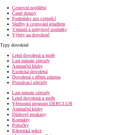
Cestovní pojištění
Časté dotazy
Podmínky pro cestující
Služby k cestování letadlem
Vstupní a pobytové poplatky
Výlety na dovolené
Typy dovolené
Letní dovolená u moře
Last minute zájezdy
Animační kluby
Exotická dovolená
Dovolená s dětmi zdarma
Poznávací zájezdy
Last minute zájezdy
Letní dovolená u moře
Věrnostní program DERCLUB
Animační kluby
Dárkové poukazy
Kontakty
Pobočky
Klientská sekce