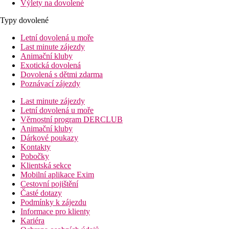
Výlety na dovolené
Typy dovolené
Letní dovolená u moře
Last minute zájezdy
Animační kluby
Exotická dovolená
Dovolená s dětmi zdarma
Poznávací zájezdy
Last minute zájezdy
Letní dovolená u moře
Věrnostní program DERCLUB
Animační kluby
Dárkové poukazy
Kontakty
Pobočky
Klientská sekce
Mobilní aplikace Exim
Cestovní pojištění
Časté dotazy
Podmínky k zájezdu
Informace pro klienty
Kariéra