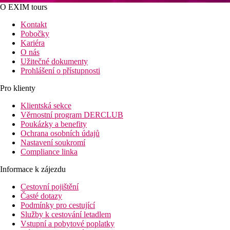
O EXIM tours
Kontakt
Pobočky
Kariéra
O nás
Užitečné dokumenty
Prohlášení o přístupnosti
Pro klienty
Klientská sekce
Věrnostní program DERCLUB
Poukázky a benefity
Ochrana osobních údajů
Nastavení soukromí
Compliance linka
Informace k zájezdu
Cestovní pojištění
Časté dotazy
Podmínky pro cestující
Služby k cestování letadlem
Vstupní a pobytové poplatky