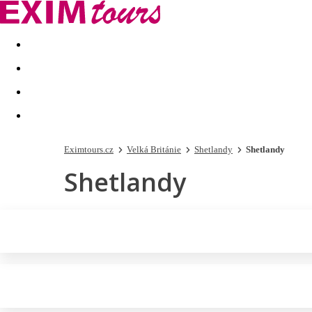
Akční nabídky
Last minute
First minute - Exotika a zim
Eximtours.cz
Velká Británie
Shetlandy
Shetlandy
Shetlandy