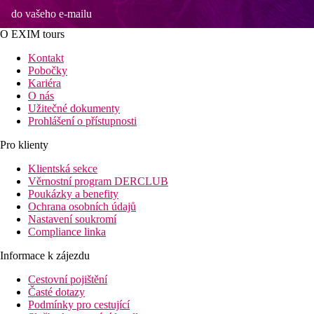
do vašeho e-mailu
O EXIM tours
Kontakt
Pobočky
Kariéra
O nás
Užitečné dokumenty
Prohlášení o přístupnosti
Pro klienty
Klientská sekce
Věrnostní program DERCLUB
Poukázky a benefity
Ochrana osobních údajů
Nastavení soukromí
Compliance linka
Informace k zájezdu
Cestovní pojištění
Časté dotazy
Podmínky pro cestující