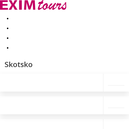
Akční nabídky
Last minute
First minute - Exotika a zim
Skotsko