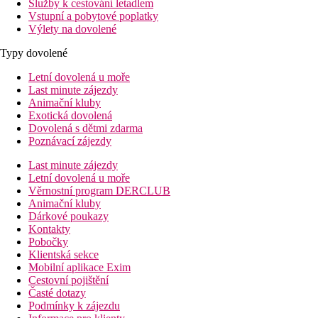
Služby k cestování letadlem
Vstupní a pobytové poplatky
Výlety na dovolené
Typy dovolené
Letní dovolená u moře
Last minute zájezdy
Animační kluby
Exotická dovolená
Dovolená s dětmi zdarma
Poznávací zájezdy
Last minute zájezdy
Letní dovolená u moře
Věrnostní program DERCLUB
Animační kluby
Dárkové poukazy
Kontakty
Pobočky
Klientská sekce
Mobilní aplikace Exim
Cestovní pojištění
Časté dotazy
Podmínky k zájezdu