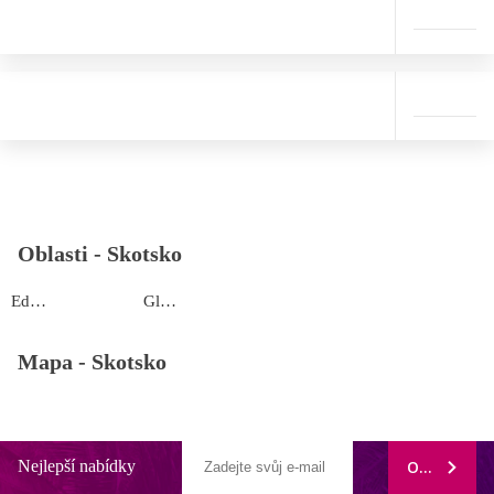
Oblasti -
Skotsko
Edinburgh
Glasgow
Mapa -
Skotsko
Nejlepší nabídky
ODEBÍRAT