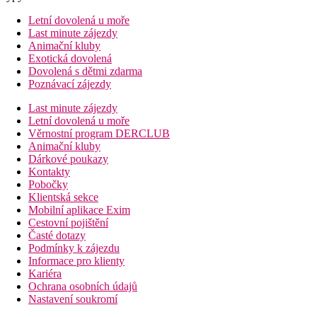
Letní dovolená u moře
Last minute zájezdy
Animační kluby
Exotická dovolená
Dovolená s dětmi zdarma
Poznávací zájezdy
Last minute zájezdy
Letní dovolená u moře
Věrnostní program DERCLUB
Animační kluby
Dárkové poukazy
Kontakty
Pobočky
Klientská sekce
Mobilní aplikace Exim
Cestovní pojištění
Časté dotazy
Podmínky k zájezdu
Informace pro klienty
Kariéra
Ochrana osobních údajů
Nastavení soukromí