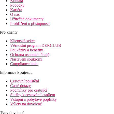
Kontakt
Pobočky
Kariéra
O nás
Užitečné dokumenty
Prohlášení o přístupnosti
Pro klienty
Klientská sekce
Věrnostní program DERCLUB
Poukázky a benefity
Ochrana osobních údajů
Nastavení soukromí
Compliance linka
Informace k zájezdu
Cestovní pojištění
Časté dotazy
Podmínky pro cestující
Služby k cestování letadlem
Vstupní a pobytové poplatky
Výlety na dovolené
Typy dovolené