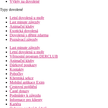
Výlety na dovolené
Typy dovolené
Letní dovolená u moře
Last minute zájezdy
Animační kluby
Exotická dovolená
Dovolená s dětmi zdarma
Poznávací zájezdy
Last minute zájezdy
Letní dovolená u moře
Věrnostní program DERCLUB
Animační kluby
Dárkové poukazy
Kontakty
Pobočky
Klientská sekce
Mobilní aplikace Exim
Cestovní pojištění
Časté dotazy
Podmínky k zájezdu
Informace pro klienty
Kariéra