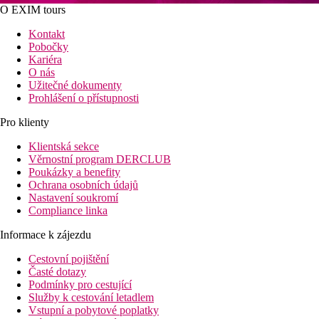
O EXIM tours
Kontakt
Pobočky
Kariéra
O nás
Užitečné dokumenty
Prohlášení o přístupnosti
Pro klienty
Klientská sekce
Věrnostní program DERCLUB
Poukázky a benefity
Ochrana osobních údajů
Nastavení soukromí
Compliance linka
Informace k zájezdu
Cestovní pojištění
Časté dotazy
Podmínky pro cestující
Služby k cestování letadlem
Vstupní a pobytové poplatky