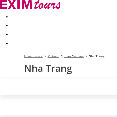
Akční nabídky
Last minute
First minute - Exotika a zim
Eximtours.cz
Vietnam
Jižní Vietnam
Nha Trang
Nha Trang