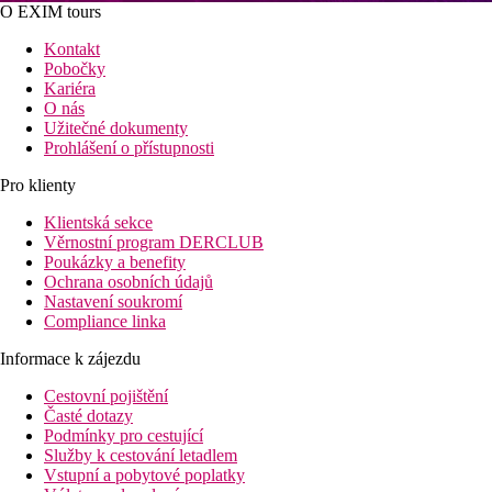
O EXIM tours
Kontakt
Pobočky
Kariéra
O nás
Užitečné dokumenty
Prohlášení o přístupnosti
Pro klienty
Klientská sekce
Věrnostní program DERCLUB
Poukázky a benefity
Ochrana osobních údajů
Nastavení soukromí
Compliance linka
Informace k zájezdu
Cestovní pojištění
Časté dotazy
Podmínky pro cestující
Služby k cestování letadlem
Vstupní a pobytové poplatky