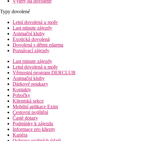
Výlety na dovolené
Typy dovolené
Letní dovolená u moře
Last minute zájezdy
Animační kluby
Exotická dovolená
Dovolená s dětmi zdarma
Poznávací zájezdy
Last minute zájezdy
Letní dovolená u moře
Věrnostní program DERCLUB
Animační kluby
Dárkové poukazy
Kontakty
Pobočky
Klientská sekce
Mobilní aplikace Exim
Cestovní pojištění
Časté dotazy
Podmínky k zájezdu
Informace pro klienty
Kariéra
Ochrana osobních údajů