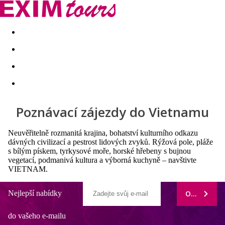
Akční nabídky
Last minute
First minute - Exotika a zim
Poznávací zájezdy do Vietnamu
Neuvěřitelně rozmanitá krajina, bohatství kulturního odkazu
dávných civilizací a pestrost lidových zvyků. Rýžová pole, pláže
s bílým pískem, tyrkysové moře, horské hřebeny s bujnou
vegetací, podmanivá kultura a výborná kuchyně – navštivte
VIETNAM.
Nejlepší nabídky
ODEBÍRAT
do vašeho e-mailu