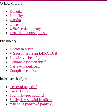
O EXIM tours
Kontakt
Pobočky
Kariéra
O nás
Užitečné dokumenty
Prohlášení o přístupnosti
Pro klienty
Klientská sekce
Věrnostní program DERCLUB
Poukázky a benefity
Ochrana osobních údajů
Nastavení soukromí
Compliance linka
Informace k zájezdu
Cestovní pojištění
Časté dotazy
Podmínky pro cestující
Služby k cestování letadlem
Vstupní a pobytové poplatky