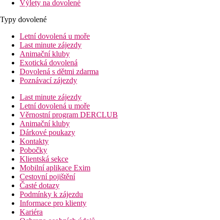
Výlety na dovolené
Typy dovolené
Letní dovolená u moře
Last minute zájezdy
Animační kluby
Exotická dovolená
Dovolená s dětmi zdarma
Poznávací zájezdy
Last minute zájezdy
Letní dovolená u moře
Věrnostní program DERCLUB
Animační kluby
Dárkové poukazy
Kontakty
Pobočky
Klientská sekce
Mobilní aplikace Exim
Cestovní pojištění
Časté dotazy
Podmínky k zájezdu
Informace pro klienty
Kariéra