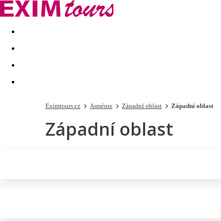
Akční nabídky
Last minute
First minute - Exotika a zim
Eximtours.cz
Arménie
Západní oblast
Západní oblast
Západní oblast