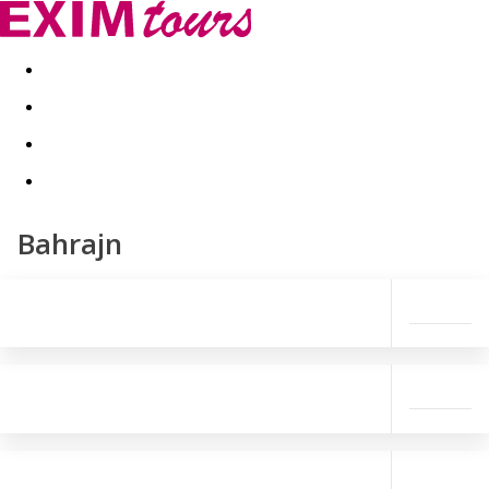
Akční nabídky
Last minute
First minute - Exotika a zim
Bahrajn