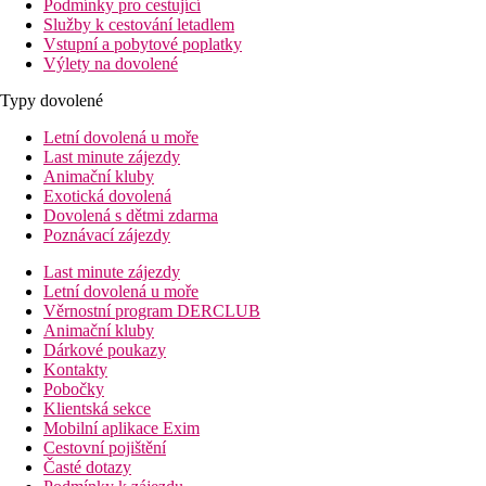
Podmínky pro cestující
Služby k cestování letadlem
Vstupní a pobytové poplatky
Výlety na dovolené
Typy dovolené
Letní dovolená u moře
Last minute zájezdy
Animační kluby
Exotická dovolená
Dovolená s dětmi zdarma
Poznávací zájezdy
Last minute zájezdy
Letní dovolená u moře
Věrnostní program DERCLUB
Animační kluby
Dárkové poukazy
Kontakty
Pobočky
Klientská sekce
Mobilní aplikace Exim
Cestovní pojištění
Časté dotazy