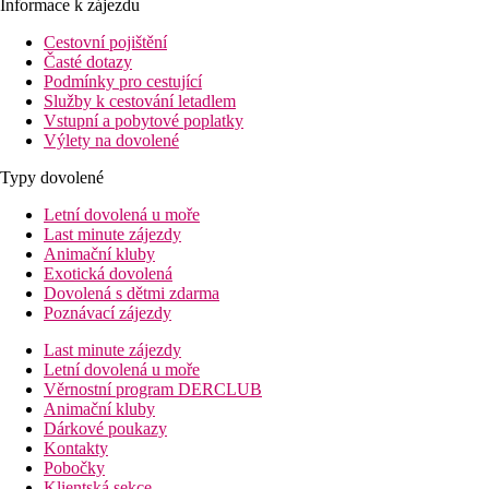
Informace k zájezdu
Cestovní pojištění
Časté dotazy
Podmínky pro cestující
Služby k cestování letadlem
Vstupní a pobytové poplatky
Výlety na dovolené
Typy dovolené
Letní dovolená u moře
Last minute zájezdy
Animační kluby
Exotická dovolená
Dovolená s dětmi zdarma
Poznávací zájezdy
Last minute zájezdy
Letní dovolená u moře
Věrnostní program DERCLUB
Animační kluby
Dárkové poukazy
Kontakty
Pobočky
Klientská sekce