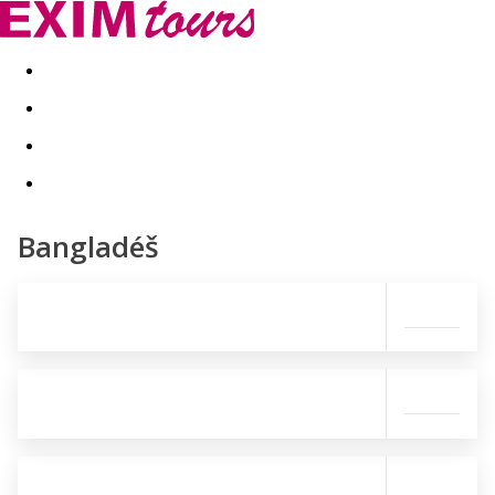
Akční nabídky
Last minute
First minute - Exotika a zim
Bangladéš