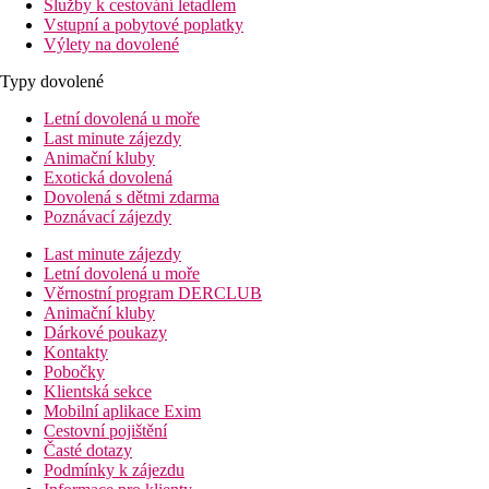
Služby k cestování letadlem
Vstupní a pobytové poplatky
Výlety na dovolené
Typy dovolené
Letní dovolená u moře
Last minute zájezdy
Animační kluby
Exotická dovolená
Dovolená s dětmi zdarma
Poznávací zájezdy
Last minute zájezdy
Letní dovolená u moře
Věrnostní program DERCLUB
Animační kluby
Dárkové poukazy
Kontakty
Pobočky
Klientská sekce
Mobilní aplikace Exim
Cestovní pojištění
Časté dotazy
Podmínky k zájezdu