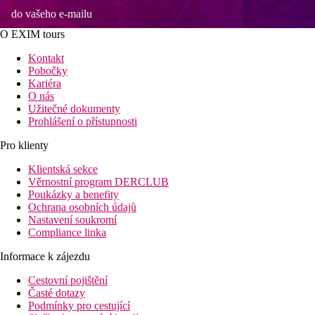
do vašeho e-mailu
O EXIM tours
Kontakt
Pobočky
Kariéra
O nás
Užitečné dokumenty
Prohlášení o přístupnosti
Pro klienty
Klientská sekce
Věrnostní program DERCLUB
Poukázky a benefity
Ochrana osobních údajů
Nastavení soukromí
Compliance linka
Informace k zájezdu
Cestovní pojištění
Časté dotazy
Podmínky pro cestující