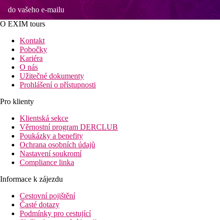
do vašeho e-mailu
O EXIM tours
Kontakt
Pobočky
Kariéra
O nás
Užitečné dokumenty
Prohlášení o přístupnosti
Pro klienty
Klientská sekce
Věrnostní program DERCLUB
Poukázky a benefity
Ochrana osobních údajů
Nastavení soukromí
Compliance linka
Informace k zájezdu
Cestovní pojištění
Časté dotazy
Podmínky pro cestující