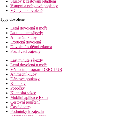
Služby k cestování letadlem
Vstupní a pobytové poplatky
Výlety na dovolené
Typy dovolené
Letní dovolená u moře
Last minute zájezdy
Animační kluby
Exotická dovolená
Dovolená s dětmi zdarma
Poznávací zájezdy
Last minute zájezdy
Letní dovolená u moře
Věrnostní program DERCLUB
Animační kluby
Dárkové poukazy
Kontakty
Pobočky
Klientská sekce
Mobilní aplikace Exim
Cestovní pojištění
Časté dotazy
Podmínky k zájezdu