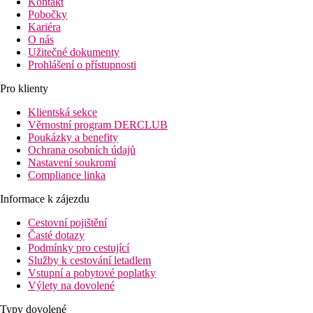
Kontakt
Pobočky
Kariéra
O nás
Užitečné dokumenty
Prohlášení o přístupnosti
Pro klienty
Klientská sekce
Věrnostní program DERCLUB
Poukázky a benefity
Ochrana osobních údajů
Nastavení soukromí
Compliance linka
Informace k zájezdu
Cestovní pojištění
Časté dotazy
Podmínky pro cestující
Služby k cestování letadlem
Vstupní a pobytové poplatky
Výlety na dovolené
Typy dovolené