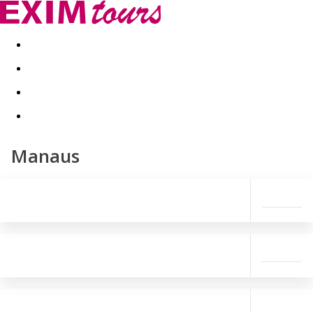
Akční nabídky
Last minute
First minute - Exotika a zim
Manaus