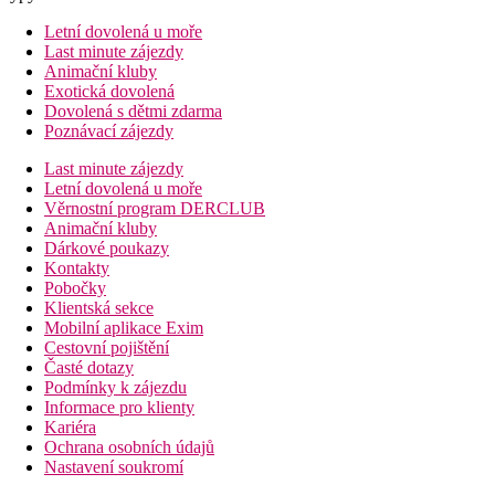
Letní dovolená u moře
Last minute zájezdy
Animační kluby
Exotická dovolená
Dovolená s dětmi zdarma
Poznávací zájezdy
Last minute zájezdy
Letní dovolená u moře
Věrnostní program DERCLUB
Animační kluby
Dárkové poukazy
Kontakty
Pobočky
Klientská sekce
Mobilní aplikace Exim
Cestovní pojištění
Časté dotazy
Podmínky k zájezdu
Informace pro klienty
Kariéra
Ochrana osobních údajů
Nastavení soukromí