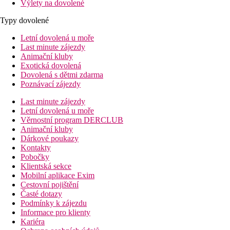
Výlety na dovolené
Typy dovolené
Letní dovolená u moře
Last minute zájezdy
Animační kluby
Exotická dovolená
Dovolená s dětmi zdarma
Poznávací zájezdy
Last minute zájezdy
Letní dovolená u moře
Věrnostní program DERCLUB
Animační kluby
Dárkové poukazy
Kontakty
Pobočky
Klientská sekce
Mobilní aplikace Exim
Cestovní pojištění
Časté dotazy
Podmínky k zájezdu
Informace pro klienty
Kariéra