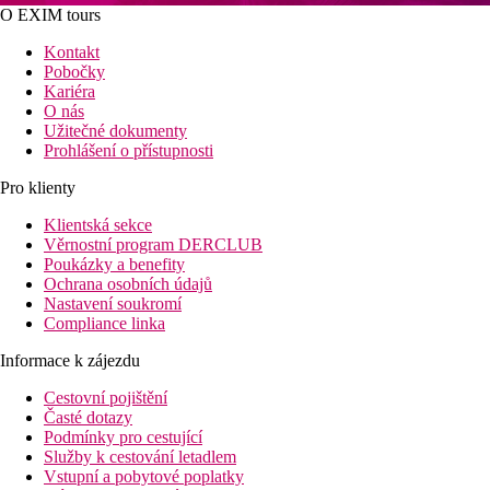
O EXIM tours
Kontakt
Pobočky
Kariéra
O nás
Užitečné dokumenty
Prohlášení o přístupnosti
Pro klienty
Klientská sekce
Věrnostní program DERCLUB
Poukázky a benefity
Ochrana osobních údajů
Nastavení soukromí
Compliance linka
Informace k zájezdu
Cestovní pojištění
Časté dotazy
Podmínky pro cestující
Služby k cestování letadlem
Vstupní a pobytové poplatky