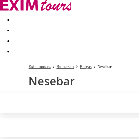
Akční nabídky
Last minute
First minute - Exotika a zim
Eximtours.cz
Bulharsko
Burgas
Nesebar
Nesebar