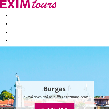
Akční nabídky
Last minute
First minute - Exotika a zim
Burgas
Lákavá dovolená na pláži za rozumné ceny
ZOBRAZIT ZÁJEZDY