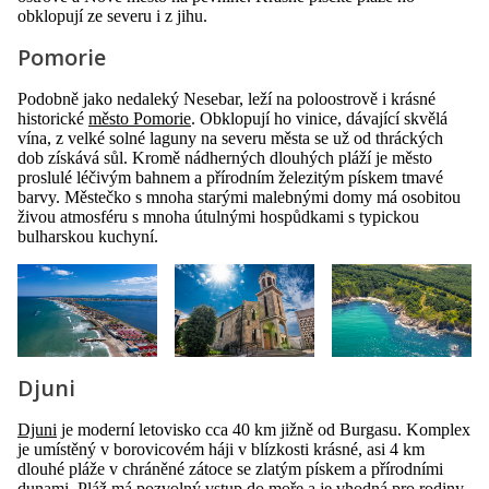
obklopují ze severu i z jihu.
Pomorie
Podobně jako nedaleký Nesebar, leží na poloostrově i krásné
historické
město Pomorie
. Obklopují ho vinice, dávající skvělá
vína, z velké solné laguny na severu města se už od thráckých
dob získává sůl. Kromě nádherných dlouhých pláží je město
proslulé léčivým bahnem a přírodním železitým pískem tmavé
barvy. Městečko s mnoha starými malebnými domy má osobitou
živou atmosféru s mnoha útulnými hospůdkami s typickou
bulharskou kuchyní.
Djuni
Djuni
je moderní letovisko cca 40 km jižně od Burgasu. Komplex
je umístěný v borovicovém háji v blízkosti krásné, asi 4 km
dlouhé pláže v chráněné zátoce se zlatým pískem a přírodními
dunami. Pláž má pozvolný vstup do moře a je vhodná pro rodiny