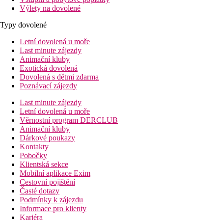
Výlety na dovolené
Typy dovolené
Letní dovolená u moře
Last minute zájezdy
Animační kluby
Exotická dovolená
Dovolená s dětmi zdarma
Poznávací zájezdy
Last minute zájezdy
Letní dovolená u moře
Věrnostní program DERCLUB
Animační kluby
Dárkové poukazy
Kontakty
Pobočky
Klientská sekce
Mobilní aplikace Exim
Cestovní pojištění
Časté dotazy
Podmínky k zájezdu
Informace pro klienty
Kariéra