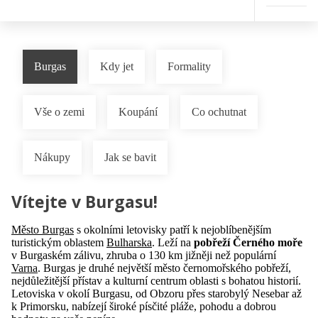
Burgas
Kdy jet
Formality
Vše o zemi
Koupání
Co ochutnat
Nákupy
Jak se bavit
Vítejte v Burgasu!
Město Burgas
s okolními letovisky patří k nejoblíbenějším
turistickým oblastem
Bulharska
. Leží na
pobřeží Černého moře
v Burgaském zálivu, zhruba o 130 km jižněji než populární
Varna
. Burgas je druhé největší město černomořského pobřeží,
nejdůležitější přístav a kulturní centrum oblasti s bohatou historií.
Letoviska v okolí Burgasu, od Obzoru přes starobylý Nesebar až
k Primorsku, nabízejí široké písčité pláže, pohodu a dobrou