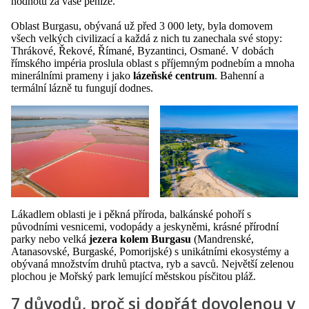
hodnotu za vaše peníze.
Oblast Burgasu, obývaná už před 3 000 lety, byla domovem
všech velkých civilizací a každá z nich tu zanechala své stopy:
Thrákové, Řekové, Římané, Byzantinci, Osmané. V dobách
římského impéria proslula oblast s příjemným podnebím a mnoha
minerálními prameny i jako
lázeňské centrum
. Bahenní a
termální lázně tu fungují dodnes.
Lákadlem oblasti je i pěkná příroda, balkánské pohoří s
původními vesnicemi, vodopády a jeskyněmi, krásné přírodní
parky nebo velká
jezera kolem Burgasu
(Mandrenské,
Atanasovské, Burgaské, Pomorijské) s unikátními ekosystémy a
obývaná množstvím druhů ptactva, ryb a savců. Největší zelenou
plochou je Mořský park lemující městskou písčitou pláž.
7 důvodů, proč si dopřát dovolenou v