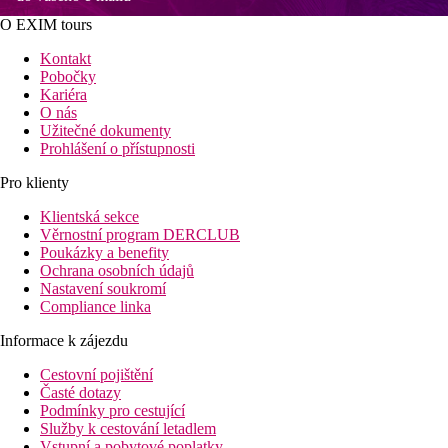
O EXIM tours
Kontakt
Pobočky
Kariéra
O nás
Užitečné dokumenty
Prohlášení o přístupnosti
Pro klienty
Klientská sekce
Věrnostní program DERCLUB
Poukázky a benefity
Ochrana osobních údajů
Nastavení soukromí
Compliance linka
Informace k zájezdu
Cestovní pojištění
Časté dotazy
Podmínky pro cestující
Služby k cestování letadlem
Vstupní a pobytové poplatky