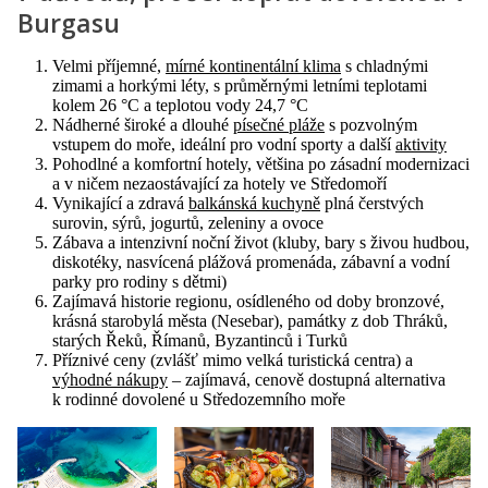
Burgasu
Velmi příjemné,
mírné kontinentální klima
s chladnými
zimami a horkými léty, s průměrnými letními teplotami
kolem 26 °C a teplotou vody 24,7 °C
Nádherné široké a dlouhé
písečné pláže
s pozvolným
vstupem do moře, ideální pro vodní sporty a další
aktivity
Pohodlné a komfortní hotely, většina po zásadní modernizaci
a v ničem nezaostávající za hotely ve Středomoří
Vynikající a zdravá
balkánská kuchyně
plná čerstvých
surovin, sýrů, jogurtů, zeleniny a ovoce
Zábava a intenzivní noční život (kluby, bary s živou hudbou,
diskotéky, nasvícená plážová promenáda, zábavní a vodní
parky pro rodiny s dětmi)
Zajímavá historie regionu, osídleného od doby bronzové,
krásná starobylá města (Nesebar), památky z dob Thráků,
starých Řeků, Římanů, Byzantinců i Turků
Příznivé ceny (zvlášť mimo velká turistická centra) a
výhodné nákupy
– zajímavá, cenově dostupná alternativa
k rodinné dovolené u Středozemního moře