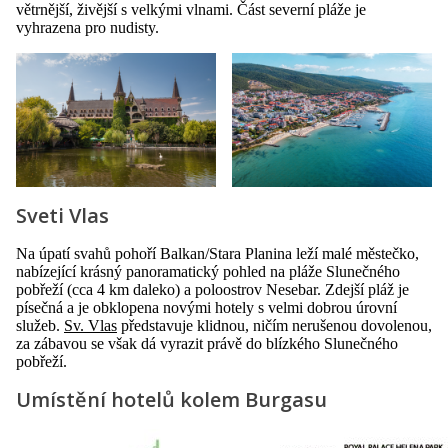
větrnější, živější s velkými vlnami. Část severní pláže je
vyhrazena pro nudisty.
Sveti Vlas
Na úpatí svahů pohoří Balkan/Stara Planina leží malé městečko,
nabízející krásný panoramatický pohled na pláže Slunečného
pobřeží (cca 4 km daleko) a poloostrov Nesebar. Zdejší pláž je
písečná a je obklopena novými hotely s velmi dobrou úrovní
služeb.
Sv. Vlas
představuje klidnou, ničím nerušenou dovolenou,
za zábavou se však dá vyrazit právě do blízkého Slunečného
pobřeží.
Umístění hotelů kolem Burgasu