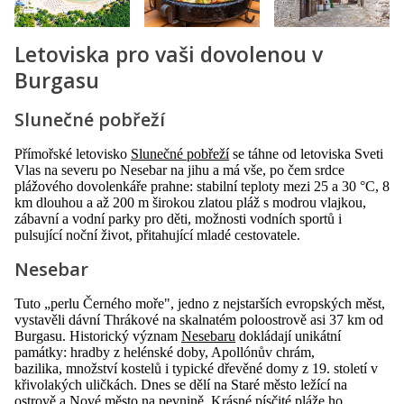
Letoviska pro vaši dovolenou v
Burgasu
Slunečné pobřeží
Přímořské letovisko
Slunečné pobřeží
se táhne od letoviska Sveti
Vlas na severu po Nesebar na jihu a má vše, po čem srdce
plážového dovolenkáře prahne: stabilní teploty mezi 25 a 30 °C, 8
km dlouhou a až 200 m širokou zlatou pláž s modrou vlajkou,
zábavní a vodní parky pro děti, možnosti vodních sportů i
pulsující noční život, přitahující mladé cestovatele.
Nesebar
Tuto „perlu Černého moře", jedno z nejstarších evropských měst,
vystavěli dávní Thrákové na skalnatém poloostrově asi 37 km od
Burgasu. Historický význam
Nesebaru
dokládají unikátní
památky: hradby z helénské doby, Apollónův chrám,
bazilika, množství kostelů i typické dřevěné domy z 19. století v
křivolakých uličkách. Dnes se dělí na Staré město ležící na
ostrově a Nové město na pevnině. Krásné písčité pláže ho