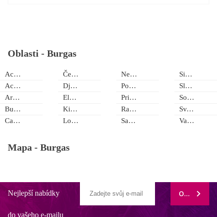
Oblasti -
Burgas
Acheloy
Černomorec
Nesebar
Sinemorec
Achtopol
Djuni
Pomorie
Slunečné pobřeží
Arkutino
Elenite
Primorsko
Sozopol
Burgas
Kiten
Ravda
Sv. Vlas
Carevo
Lozenec
Sarafovo
Varvara
Mapa -
Burgas
Nejlepší nabídky
ODEBÍRAT
do vašeho e-mailu