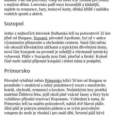
s malými dětmi. Letovisko patří mezi luxusnější a klidnější,
najdete tu restaurace, bary, tenisové kurty, dětská hřiště i nabídku
vodních sportů a aktivit.
Sozopol
Jedno z nejhezčích letovisek Bulharska leží na poloostrově 32 km
jižně od Burgasu.
Sozopol
, původně Apollonie, byl už v antice
významným přístavním a obchodním centrem. Stará část města
vás okouzlí křivolakými uličkami a typickými dřevěnými domy,
nová část Sozopole na pevnině je rušnější a všestranně turisticky
vybavená. Pláže v Sozopolu jsou čisté, písečné a široké. Krásně
čisté moře nabízí příjemné koupání i dobrá místa k potápění.
Primorsko
Původně rybářské město
Primorsko
ležící 50 km od Burgasu se
proměnilo v atraktivní a rušný prázdninový resort s množstvím
hotelů, obchodů, restaurací a kaváren. Nedalekými lesy protéká
malebná Ďáblova řeka, jejíž okolí plné vzácné fauny a flory bylo
vyhlášeno přírodní rezervací Ropotamo. Vzhledem k tomu, že
Primorsko leží na malém poloostrově, nabízí dvě hlavní pláže.
Jižní pláž je pokryta jemným pískem a se svým pozvolným
vstupem do moře je vhodná i pro malé děti. Severní pláž bývá