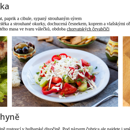
ska
at, paprik a cibule, sypaný strouhaným sýrem
 mléka a strouhané okurky, dochucená česnekem, koprem a vlašskými o
etého masa ve tvaru válečků, obdoba
chorvatských čevabčiči
chyně
jně rostoucí v bulharské divočině. Pod názvem čubrica ale najdete i směs