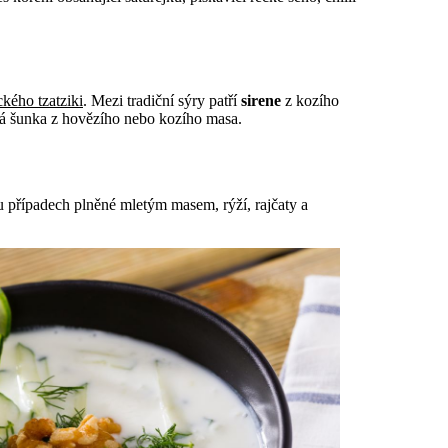
ckého tzatziki
. Mezi tradiční sýry patří
sirene
z kozího
ná šunka z hovězího nebo kozího masa.
u případech plněné mletým masem, rýží, rajčaty a