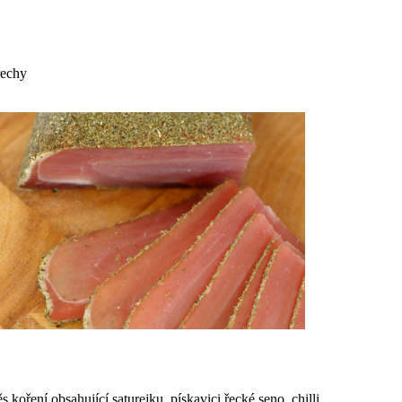
řechy
 koření obsahující saturejku, pískavici řecké seno, chilli