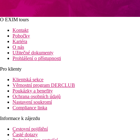
O EXIM tours
Kontakt
Pobočky
Kariéra
O nás
Užitečné dokumenty
Prohlášení o přístupnosti
Pro klienty
Klientská sekce
Věrnostní program DERCLUB
Poukázky a benefity
Ochrana osobních údajů
Nastavení soukromí
Compliance linka
Informace k zájezdu
Cestovní pojištění
Časté dotazy