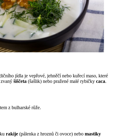
dičního jídla je vepřové, jehněčí nebo kuřecí maso, které
, zvaný
šiščeta
(šašlik) nebo pražené malé rybičky
caca
.
tem z bulharské růže.
nku
rakije
(pálenka z hroznů či ovoce) nebo
mastiky