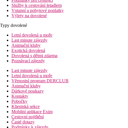
Podmínky pro cestující
Služby k cestování letadlem
Vstupní a pobytové poplatky
Výlety na dovolené
Typy dovolené
Letní dovolená u moře
Last minute zájezdy
Animační kluby
Exotická dovolená
Dovolená s dětmi zdarma
Poznávací zájezdy
Last minute zájezdy
Letní dovolená u moře
Věrnostní program DERCLUB
Animační kluby
Dárkové poukazy
Kontakty
Pobočky
Klientská sekce
Mobilní aplikace Exim
Cestovní pojištění
Časté dotazy
Podmínky k zájezdu