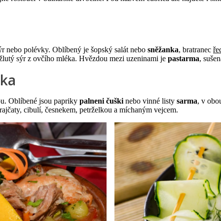
sýr nebo polévky. Oblíbený je šopský salát nebo
sněžanka
, bratranec
ře
 žlutý sýr z ovčího mléka. Hvězdou mezi uzeninami je
pastarma
, suše
ika
u. Oblíbené jsou papriky
palneni čuški
nebo vinné listy
sarma
, v obo
rajčaty, cibulí, česnekem, petrželkou a míchaným vejcem.