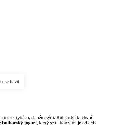
rnostní program DERCLUB
Pobočky
Časté dotazy
D
ak se bavit
aném mase, rybách, slaném sýru. Bulharská kuchyně
f:
bulharský jogurt
, který se tu konzumuje od dob