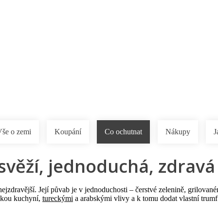
a u moře
Animační kluby
First minute – Léto 2027
Vě
Vše o zemi
Koupání
Co ochutnat
Nákupy
J
svěží, jednoduchá, zdravá
 nejzdravější. Její půvab je v jednoduchosti – čerstvé zelenině, grilov
skou kuchyní,
tureckými
a arabskými vlivy a k tomu dodat vlastní trum