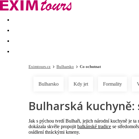
Akční nabídky
Last minute
First minute - Exotika a zim
Eximtours.cz
Bulharsko
Co ochutnat
Bulharsko
Kdy jet
Formality
Bulharská kuchyně: 
Jak s pýchou tvrdí Bulhaři, jejich národní kuchyně je ta
dokázala skvěle propojit
balkánské tradice
se středomoř
osídlení thráckými kmeny.