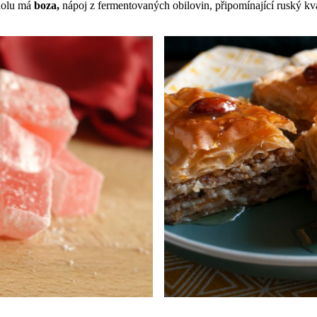
oholu má
boza,
nápoj z fermentovaných obilovin, připomínající ruský 