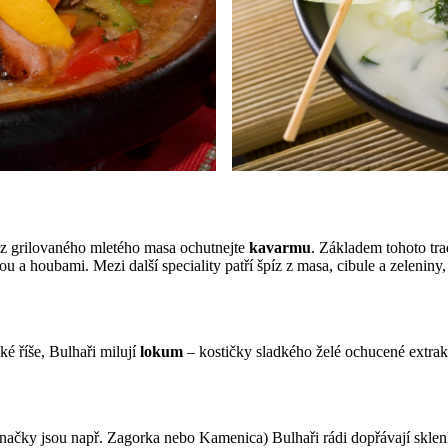
 z grilovaného mletého masa ochutnejte
kavarmu
. Základem tohoto tra
u a houbami. Mezi další speciality patří špíz z masa, cibule a zeleniny
é říše, Bulhaři milují
lokum
– kostičky sladkého želé ochucené extrak
 značky jsou např. Zagorka nebo Kamenica) Bulhaři rádi dopřávají skle