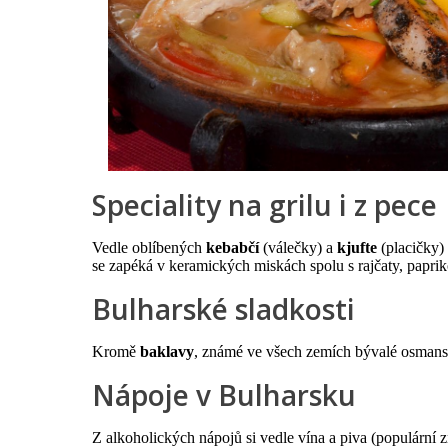
Speciality na grilu i z pece
Vedle oblíbených
kebabčí
(válečky) a
kjufte
(placičky)
se zapéká v keramických miskách spolu s rajčaty, papriko
Bulharské sladkosti
Kromě
baklavy
, známé ve všech zemích bývalé osmansk
Nápoje v Bulharsku
Z alkoholických nápojů si vedle vína a piva (populární