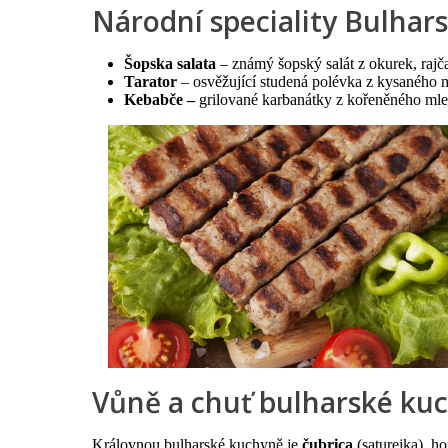
Národní speciality Bulhar
Šopska salata
– známý šopský salát z okurek, rajč
Tarator
– osvěžující studená polévka z kysaného
Kebabče –
grilované karbanátky z kořeněného ml
Vůně a chuť bulharské ku
Královnou bulharské kuchyně je
čubrica
(saturejka), ho