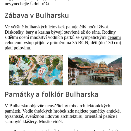
nevynechejte Údolí růží.
Zábava v Bulharsku
Ve většině bulharských letovisek panuje čilý noční život.
Diskotéky, bary a kasina bývají otevřené až do rána. Rodiny
s dětmi ocení množství vodních parků se sympatickými
cenami
-
celodenní vstup přijde v průměru na 35 BGN, děti (do 130 cm)
platí polovinu.
Památky a folklór Bulharska
V Bulharsku objevíte neuvěřitelný mix architektonických
památek. Vedle thráckých hrobek zde najdete památky antické,
byzantské, svéráznou lidovou architekturu, orientální paláce i
starobylé kláštery. Musíte vidět: