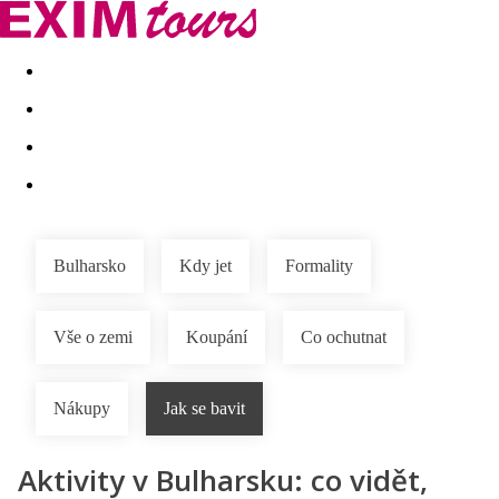
Akční nabídky
Last minute
First minute - Exotika a zim
Bulharsko
Kdy jet
Formality
Vše o zemi
Koupání
Co ochutnat
Nákupy
Jak se bavit
Aktivity v Bulharsku: co vidět,