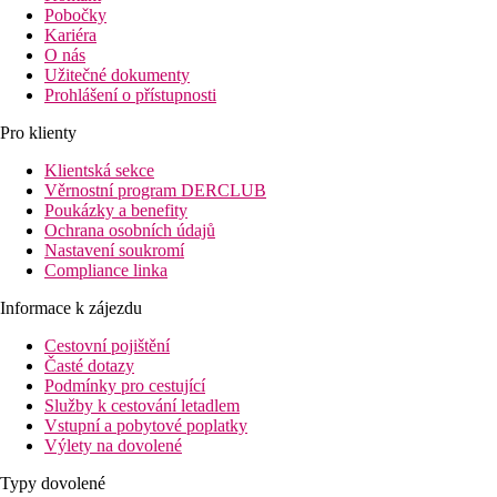
Pobočky
Kariéra
O nás
Užitečné dokumenty
Prohlášení o přístupnosti
Pro klienty
Klientská sekce
Věrnostní program DERCLUB
Poukázky a benefity
Ochrana osobních údajů
Nastavení soukromí
Compliance linka
Informace k zájezdu
Cestovní pojištění
Časté dotazy
Podmínky pro cestující
Služby k cestování letadlem
Vstupní a pobytové poplatky
Výlety na dovolené
Typy dovolené