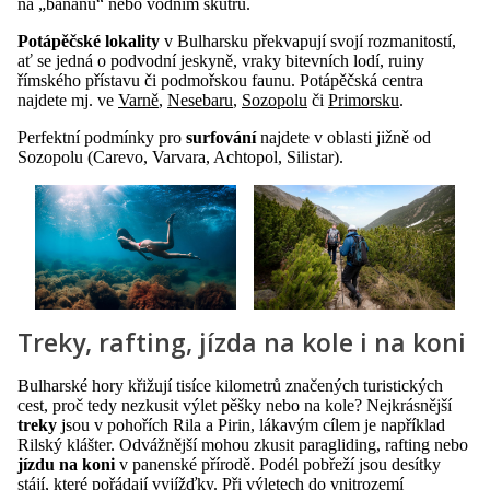
na „banánu“ nebo vodním skútru.
Potápěčské lokality
v Bulharsku překvapují svojí rozmanitostí,
ať se jedná o podvodní jeskyně, vraky bitevních lodí, ruiny
římského přístavu či podmořskou faunu. Potápěčská centra
najdete mj. ve
Varně
,
Nesebaru
,
Sozopolu
či
Primorsku
.
Perfektní podmínky pro
surfování
najdete v oblasti jižně od
Sozopolu (Carevo, Varvara, Achtopol, Silistar).
Treky, rafting, jízda na kole i na koni
Bulharské hory křižují tisíce kilometrů značených turistických
cest, proč tedy nezkusit výlet pěšky nebo na kole? Nejkrásnější
treky
jsou v pohořích Rila a Pirin, lákavým cílem je například
Rilský klášter. Odvážnější mohou zkusit paragliding, rafting nebo
jízdu na koni
v panenské přírodě. Podél pobřeží jsou desítky
stájí, které pořádají vyjížďky. Při výletech do vnitrozemí