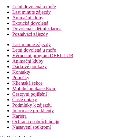
Letní dovolená u moře
Last minute zájezdy
Animační kluby
Exotická dovolená
Dovolená s dětmi zdarma
Poznávací zájezdy
Last minute zájezdy
Letní dovolená u moře
Věrnostní program DERCLUB
Animační kluby
Dárkové poukazy
Kontakty
Pobočky
Klientská sekce
Mobilní aplikace Exim
Cestovní pojištění
Časté dotazy
Podmínky k zájezdu
Informace pro klienty
Kariéra
Ochrana osobních údajů
Nastavení soukromí