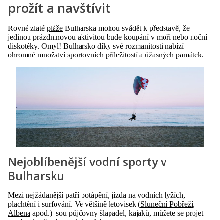
prožít a navštívit
Rovné zlaté
pláže
Bulharska mohou svádět k představě, že
jedinou prázdninovou aktivitou bude koupání v moři nebo noční
diskotéky. Omyl! Bulharsko díky své rozmanitosti nabízí
ohromné množství sportovních příležitostí a úžasných
památek
.
Nejoblíbenější vodní sporty v
Bulharsku
Mezi nejžádanější patří potápění, jízda na vodních lyžích,
plachtění i surfování. Ve většině letovisek (
Sluneční Pobřeží
,
Albena
apod.) jsou půjčovny šlapadel, kajaků, můžete se projet