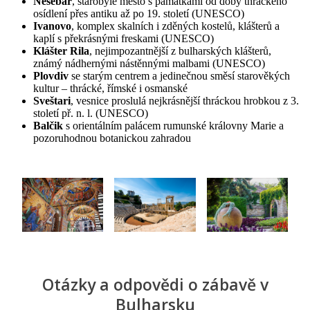
Nesebar
, starobylé město s památkami od doby thráckého
osídlení přes antiku až po 19. století (UNESCO)
Ivanovo
, komplex skalních i zděných kostelů, klášterů a
kaplí s překrásnými freskami (UNESCO)
Klášter Rila
, nejimpozantnější z bulharských klášterů,
známý nádhernými nástěnnými malbami (UNESCO)
Plovdiv
se starým centrem a jedinečnou směsí starověkých
kultur – thrácké, římské i osmanské
Sveštari
, vesnice proslulá nejkrásnější thráckou hrobkou z 3.
století př. n. l. (UNESCO)
Balčik
s orientálním palácem rumunské královny Marie a
pozoruhodnou botanickou zahradou
Otázky a odpovědi o zábavě v
Bulharsku