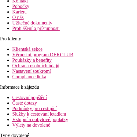
Kontakt
Pobočky
Kariéra
O nás
Užitečné dokumenty
Prohlášení o přístupnosti
Pro klienty
Klientská sekce
Věrnostní program DERCLUB
Poukázky a benefity
Ochrana osobních údajů
Nastavení soukromí
Compliance linka
Informace k zájezdu
Cestovní pojištění
Časté dotazy
Podmínky pro cestující
Služby k cestování letadlem
Vstupní a pobytové poplatky
Výlety na dovolené
Typy dovolené