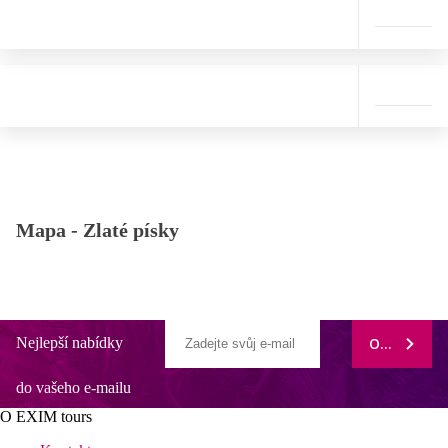
Mapa -
Zlaté písky
Nejlepší nabídky
ODEBÍRAT
do vašeho e-mailu
O EXIM tours