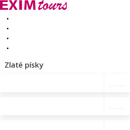
Akční nabídky
Last minute
First minute - Exotika a zim
Zlaté písky