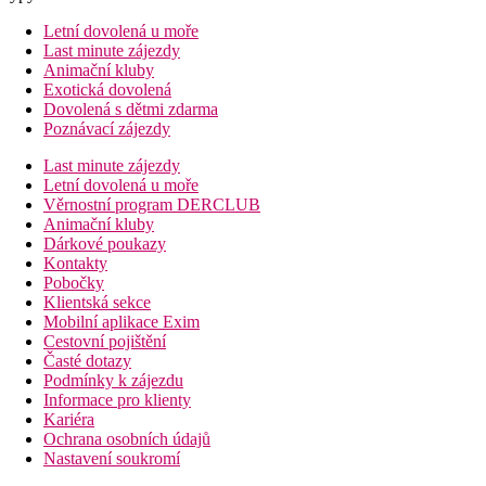
Letní dovolená u moře
Last minute zájezdy
Animační kluby
Exotická dovolená
Dovolená s dětmi zdarma
Poznávací zájezdy
Last minute zájezdy
Letní dovolená u moře
Věrnostní program DERCLUB
Animační kluby
Dárkové poukazy
Kontakty
Pobočky
Klientská sekce
Mobilní aplikace Exim
Cestovní pojištění
Časté dotazy
Podmínky k zájezdu
Informace pro klienty
Kariéra
Ochrana osobních údajů
Nastavení soukromí