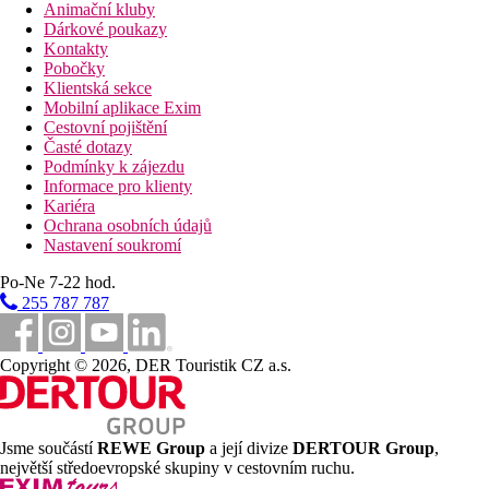
Animační kluby
Dárkové poukazy
Kontakty
Pobočky
Klientská sekce
Mobilní aplikace Exim
Cestovní pojištění
Časté dotazy
Podmínky k zájezdu
Informace pro klienty
Kariéra
Ochrana osobních údajů
Nastavení soukromí
Po-Ne 7-22 hod.
255 787 787
Copyright © 2026, DER Touristik CZ a.s.
Jsme součástí
REWE Group
a její divize
DERTOUR Group
,
největší středoevropské skupiny v cestovním ruchu.