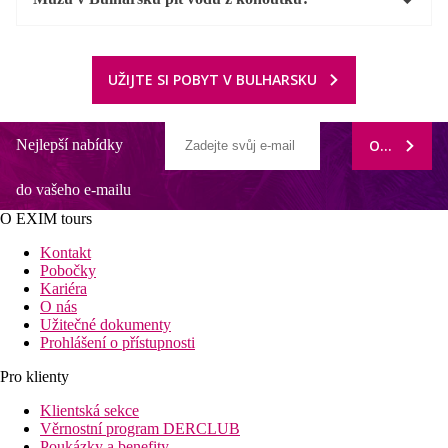
UŽIJTE SI POBYT V BULHARSKU
Nejlepší nabídky
ODEBÍRAT
do vašeho e-mailu
O EXIM tours
Kontakt
Pobočky
Kariéra
O nás
Užitečné dokumenty
Prohlášení o přístupnosti
Pro klienty
Klientská sekce
Věrnostní program DERCLUB
Poukázky a benefity