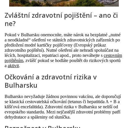
Zvláštní zdravotní pojištění – ano či
ne?
Pokud v Bulharsku onemocníte, máte nárok na bezplatné „nutné
a neodkladné“ ošetření ve státních zdravotnických zařízeních po
předložení modré kartičky pojišťovny (Evropský průkaz
zdravotního pojištění). Nutné ošetření ale nehradí spoluúčast na
lécích, hospitalizaci, repatriaci apod., proto neváhejte s
cestovním
pojištěním
, zvlášť pokud se hodláte pouštět do rizikových sportů
a
aktivit
.
Očkování a zdravotní rizika v
Bulharsku
Bulharsko nevyžaduje žádnou povinnou vakcínu, ale doporučují
se klasická cestovatelská očkování (tetanus či hepatitida A + B a
klíšťová encefalitida). Zdravotní rizika v Bulharsku se neliší od
evropského standardu. Mezi nejčastější zdravotní problémy patří
dehydratace a spáleniny od sluníčka.