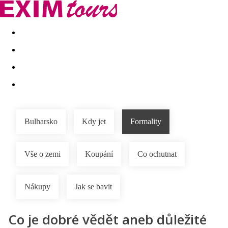
Akční nabídky
Last minute
First minute - Exotika a zim
Bulharsko
Kdy jet
Formality
Vše o zemi
Koupání
Co ochutnat
Nákupy
Jak se bavit
Co je dobré vědět aneb důležité