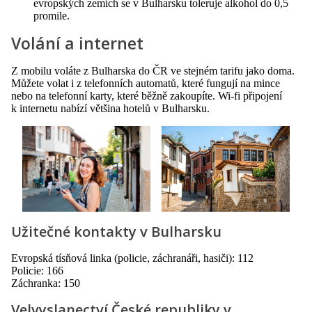
evropských zemích se v Bulharsku toleruje alkohol do 0,5
promile.
Volání a internet
Z mobilu voláte z Bulharska do ČR ve stejném tarifu jako doma.
Můžete volat i z telefonních automatů, které fungují na mince
nebo na telefonní karty, které běžně zakoupíte. Wi-fi připojení
k internetu nabízí většina hotelů v Bulharsku.
Užitečné kontakty v Bulharsku
Evropská tísňová linka (policie, záchranáři, hasiči): 112
Policie: 166
Záchranka: 150
Velvyslanectví České republiky v