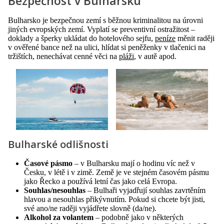
Bezpečnost v Bulharsku
Bulharsko je bezpečnou zemí s běžnou kriminalitou na úrovni
jiných evropských zemí. Vyplatí se preventivní ostražitost –
doklady a šperky ukládat do hotelového sejfu,
peníze
měnit raději
v ověřené bance než na ulici, hlídat si peněženky v tlačenici na
tržištích, nenechávat cenné věci na
pláži
, v autě apod.
Bulharské odlišnosti
Časové pásmo
– v Bulharsku mají o hodinu víc než v
Česku, v létě i v zimě. Země je ve stejném časovém pásmu
jako Řecko a používá letní čas jako celá Evropa.
Souhlas/nesouhlas
– Bulhaři vyjadřují souhlas zavrtěním
hlavou a nesouhlas přikývnutím. Pokud si chcete být jisti,
své ano/ne raději vyjádřete slovně (da/ne).
Alkohol za volantem
– podobně jako v některých