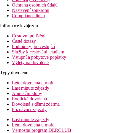
Ochrana osobních údajů
Nastavení soukromí
Compliance linka
Informace k zájezdu
Cestovní pojištění
Časté dotazy
Podmínky pro cestující
Služby k cestování letadlem
Vstupní a pobytové poplatky
Výlety na dovolené
Typy dovolené
Letní dovolená u moře
Last minute zájezdy
Animační kluby
Exotická dovolená
Dovolená s dětmi zdarma
Poznávací zájezdy
Last minute zájezdy
Letní dovolená u moře
Věrnostní program DERCLUB