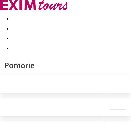
Akční nabídky
Last minute
First minute - Exotika a zim
Pomorie