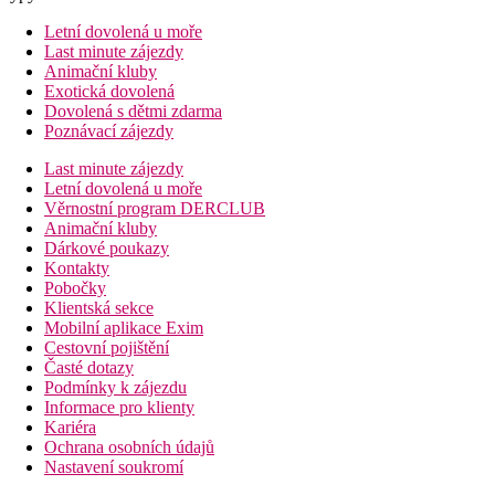
Letní dovolená u moře
Last minute zájezdy
Animační kluby
Exotická dovolená
Dovolená s dětmi zdarma
Poznávací zájezdy
Last minute zájezdy
Letní dovolená u moře
Věrnostní program DERCLUB
Animační kluby
Dárkové poukazy
Kontakty
Pobočky
Klientská sekce
Mobilní aplikace Exim
Cestovní pojištění
Časté dotazy
Podmínky k zájezdu
Informace pro klienty
Kariéra
Ochrana osobních údajů
Nastavení soukromí