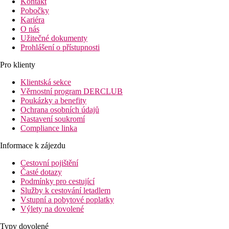
Kontakt
Pobočky
Kariéra
O nás
Užitečné dokumenty
Prohlášení o přístupnosti
Pro klienty
Klientská sekce
Věrnostní program DERCLUB
Poukázky a benefity
Ochrana osobních údajů
Nastavení soukromí
Compliance linka
Informace k zájezdu
Cestovní pojištění
Časté dotazy
Podmínky pro cestující
Služby k cestování letadlem
Vstupní a pobytové poplatky
Výlety na dovolené
Typy dovolené