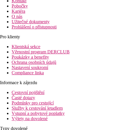
Kontakt
Pobočky
Kariéra
O nás
Užitečné dokumenty
Prohlášení o přístupnosti
Pro klienty
Klientská sekce
Věrnostní program DERCLUB
Poukázky a benefity
Ochrana osobních údajů
Nastavení soukromí
Compliance linka
Informace k zájezdu
Cestovní pojištění
Časté dotazy
Podmínky pro cestující
Služby k cestování letadlem
Vstupní a pobytové poplatky
Výlety na dovolené
Typy dovolené