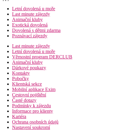
Letní dovolená u moře
Last minute zájezdy
Animační kluby
Exotická dovolená
Dovolená s dětmi zdarma
Poznávací zájezdy
Last minute zájezdy
Letní dovolená u moře
Věrnostní program DERCLUB
Animační kluby
Dárkové poukazy
Kontakty
Pobočky
Klientská sekce
Mobilní aplikace Exim
Cestovní pojištění
Časté dotazy
Podmínky k zájezdu
Informace pro klienty
Kariéra
Ochrana osobních údajů
Nastavení soukromí