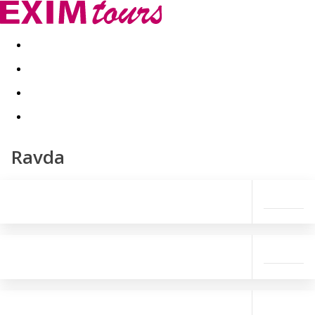
Akční nabídky
Last minute
First minute - Exotika a zim
Ravda