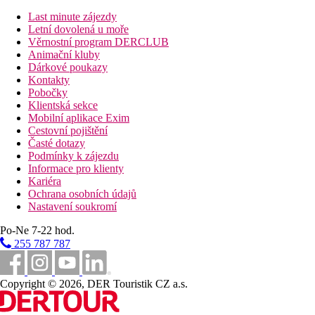
Last minute zájezdy
250 m
Letní dovolená u moře
Vzdálenost k pláži
Věrnostní program DERCLUB
Animační kluby
5 km
Dárkové poukazy
Turistické centrum
Kontakty
Pobočky
27 km
Klientská sekce
Vzdálenost od nejbližšího letiště
Mobilní aplikace Exim
Cestovní pojištění
Pláž
Časté dotazy
Podmínky k zájezdu
Informace pro klienty
Lehátka na pláži za poplatek
Kariéra
Slunečníky na pláži za poplatek
Ochrana osobních údajů
Plážová dovolená
Nastavení soukromí
Bazény
Po-Ne 7-22 hod.
255 787 787
Lehátka a slunečníky u bazénu zdarma
Bar u bazénu
brouzdaliště
Copyright © 2026, DER Touristik CZ a.s.
Fotogalerie