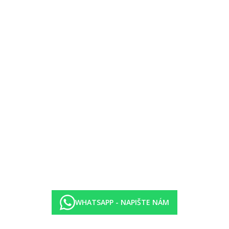
y (10.00-22.00 hod.)
WHATSAPP - NAPIŠTE NÁM