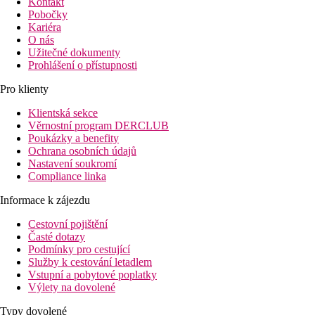
Kontakt
Pobočky
Kariéra
O nás
Užitečné dokumenty
Prohlášení o přístupnosti
Pro klienty
Klientská sekce
Věrnostní program DERCLUB
Poukázky a benefity
Ochrana osobních údajů
Nastavení soukromí
Compliance linka
Informace k zájezdu
Cestovní pojištění
Časté dotazy
Podmínky pro cestující
Služby k cestování letadlem
Vstupní a pobytové poplatky
Výlety na dovolené
Typy dovolené