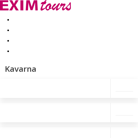
Akční nabídky
Last minute
First minute - Exotika a zim
Kavarna