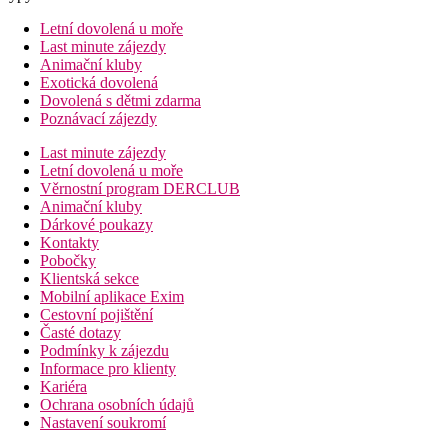
Letní dovolená u moře
Last minute zájezdy
Animační kluby
Exotická dovolená
Dovolená s dětmi zdarma
Poznávací zájezdy
Last minute zájezdy
Letní dovolená u moře
Věrnostní program DERCLUB
Animační kluby
Dárkové poukazy
Kontakty
Pobočky
Klientská sekce
Mobilní aplikace Exim
Cestovní pojištění
Časté dotazy
Podmínky k zájezdu
Informace pro klienty
Kariéra
Ochrana osobních údajů
Nastavení soukromí