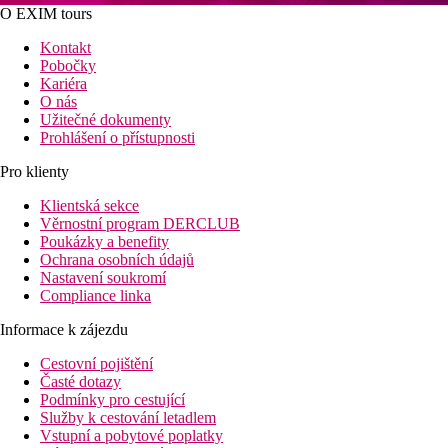
O EXIM tours
Kontakt
Pobočky
Kariéra
O nás
Užitečné dokumenty
Prohlášení o přístupnosti
Pro klienty
Klientská sekce
Věrnostní program DERCLUB
Poukázky a benefity
Ochrana osobních údajů
Nastavení soukromí
Compliance linka
Informace k zájezdu
Cestovní pojištění
Časté dotazy
Podmínky pro cestující
Služby k cestování letadlem
Vstupní a pobytové poplatky