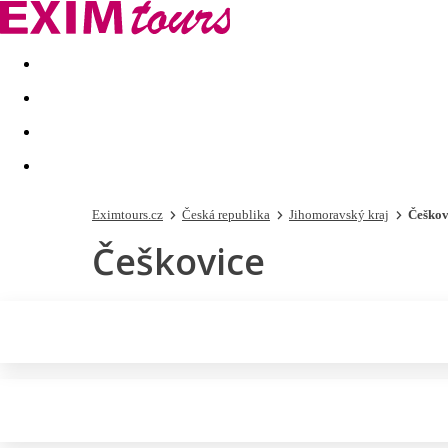
Akční nabídky
Last minute
First minute - Exotika a zim
Eximtours.cz
Česká republika
Jihomoravský kraj
Češkov
Češkovice