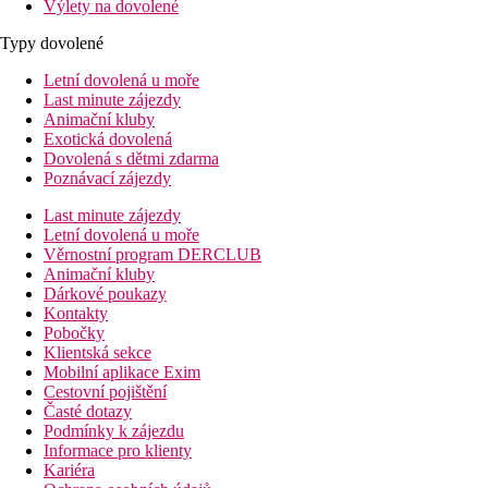
Výlety na dovolené
Typy dovolené
Letní dovolená u moře
Last minute zájezdy
Animační kluby
Exotická dovolená
Dovolená s dětmi zdarma
Poznávací zájezdy
Last minute zájezdy
Letní dovolená u moře
Věrnostní program DERCLUB
Animační kluby
Dárkové poukazy
Kontakty
Pobočky
Klientská sekce
Mobilní aplikace Exim
Cestovní pojištění
Časté dotazy
Podmínky k zájezdu
Informace pro klienty
Kariéra