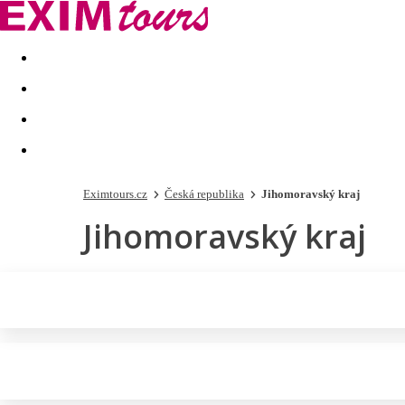
Akční nabídky
Last minute
First minute - Exotika a zim
Eximtours.cz
Česká republika
Jihomoravský kraj
Jihomoravský kraj