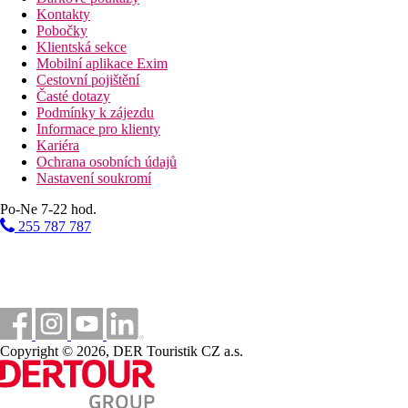
Kontakty
Pobočky
Klientská sekce
Mobilní aplikace Exim
Cestovní pojištění
Časté dotazy
Podmínky k zájezdu
Informace pro klienty
Kariéra
Ochrana osobních údajů
Nastavení soukromí
Po-Ne 7-22 hod.
255 787 787
Copyright © 2026, DER Touristik CZ a.s.