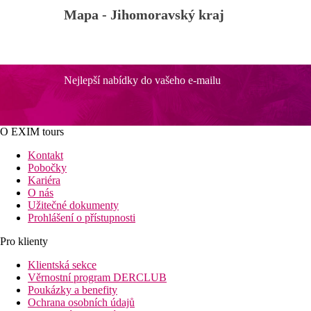
Mapa -
Jihomoravský kraj
Nejlepší nabídky do vašeho e-mailu
O EXIM tours
Kontakt
Pobočky
Kariéra
O nás
Užitečné dokumenty
Prohlášení o přístupnosti
Pro klienty
Klientská sekce
Věrnostní program DERCLUB
Poukázky a benefity
Ochrana osobních údajů