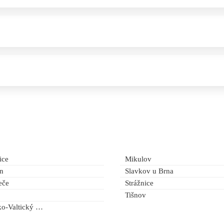
ice
Mikulov
n
Slavkov u Brna
eče
Strážnice
Tišnov
Lednicko-Valtický areál