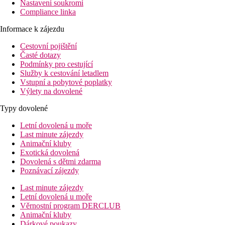
Nastavení soukromí
Compliance linka
Informace k zájezdu
Cestovní pojištění
Časté dotazy
Podmínky pro cestující
Služby k cestování letadlem
Vstupní a pobytové poplatky
Výlety na dovolené
Typy dovolené
Letní dovolená u moře
Last minute zájezdy
Animační kluby
Exotická dovolená
Dovolená s dětmi zdarma
Poznávací zájezdy
Last minute zájezdy
Letní dovolená u moře
Věrnostní program DERCLUB
Animační kluby
Dárkové poukazy