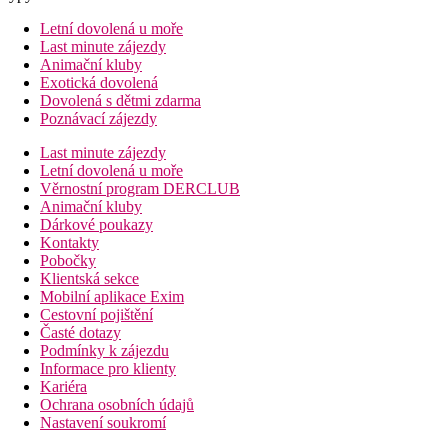
Letní dovolená u moře
Last minute zájezdy
Animační kluby
Exotická dovolená
Dovolená s dětmi zdarma
Poznávací zájezdy
Last minute zájezdy
Letní dovolená u moře
Věrnostní program DERCLUB
Animační kluby
Dárkové poukazy
Kontakty
Pobočky
Klientská sekce
Mobilní aplikace Exim
Cestovní pojištění
Časté dotazy
Podmínky k zájezdu
Informace pro klienty
Kariéra
Ochrana osobních údajů
Nastavení soukromí