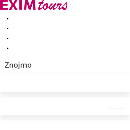
Akční nabídky
Last minute
First minute - Exotika a zim
Znojmo