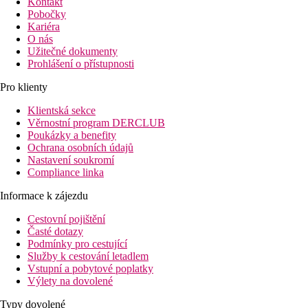
Kontakt
Pobočky
Kariéra
O nás
Užitečné dokumenty
Prohlášení o přístupnosti
Pro klienty
Klientská sekce
Věrnostní program DERCLUB
Poukázky a benefity
Ochrana osobních údajů
Nastavení soukromí
Compliance linka
Informace k zájezdu
Cestovní pojištění
Časté dotazy
Podmínky pro cestující
Služby k cestování letadlem
Vstupní a pobytové poplatky
Výlety na dovolené
Typy dovolené