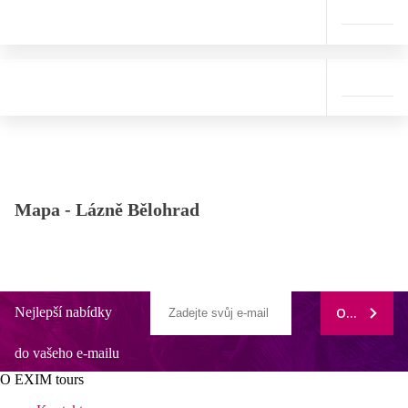
Mapa -
Lázně Bělohrad
Nejlepší nabídky
ODEBÍRAT
do vašeho e-mailu
O EXIM tours