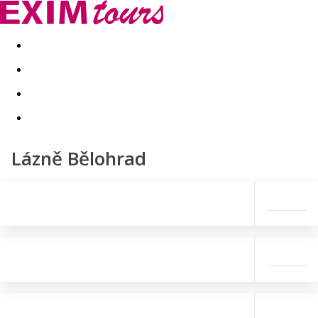
Akční nabídky
Last minute
First minute - Exotika a zim
Lázně Bělohrad