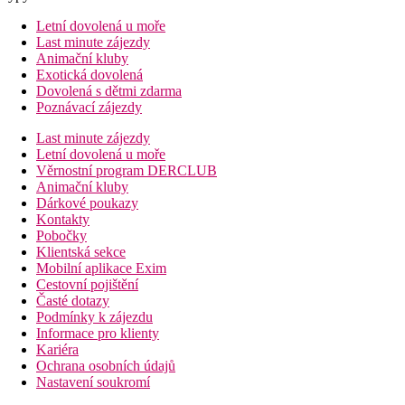
Letní dovolená u moře
Last minute zájezdy
Animační kluby
Exotická dovolená
Dovolená s dětmi zdarma
Poznávací zájezdy
Last minute zájezdy
Letní dovolená u moře
Věrnostní program DERCLUB
Animační kluby
Dárkové poukazy
Kontakty
Pobočky
Klientská sekce
Mobilní aplikace Exim
Cestovní pojištění
Časté dotazy
Podmínky k zájezdu
Informace pro klienty
Kariéra
Ochrana osobních údajů
Nastavení soukromí