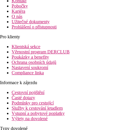
Kontakt
Pobočky
Kariéra
O nás
Užitečné dokumenty
Prohlášení o přístupnosti
Pro klienty
Klientská sekce
Věrnostní program DERCLUB
Poukázky a benefity
Ochrana osobních údajů
Nastavení soukromí
Compliance linka
Informace k zájezdu
Cestovní pojištění
Časté dotazy
Podmínky pro cestující
Služby k cestování letadlem
Vstupní a pobytové poplatky
Výlety na dovolené
Typy dovolené