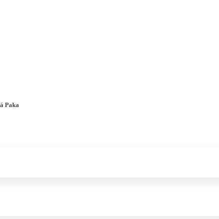
a u moře
Animační kluby
First minute – Léto 2027
Vě
á Paka