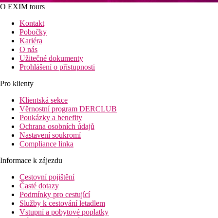
O EXIM tours
Kontakt
Pobočky
Kariéra
O nás
Užitečné dokumenty
Prohlášení o přístupnosti
Pro klienty
Klientská sekce
Věrnostní program DERCLUB
Poukázky a benefity
Ochrana osobních údajů
Nastavení soukromí
Compliance linka
Informace k zájezdu
Cestovní pojištění
Časté dotazy
Podmínky pro cestující
Služby k cestování letadlem
Vstupní a pobytové poplatky