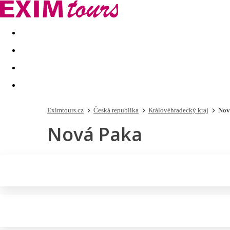
Akční nabídky
Last minute
First minute - Exotika a zim
Eximtours.cz
Česká republika
Královéhradecký kraj
Nov
Nová Paka