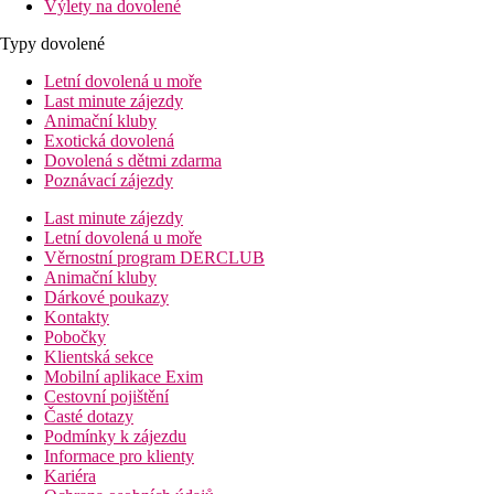
Výlety na dovolené
Typy dovolené
Letní dovolená u moře
Last minute zájezdy
Animační kluby
Exotická dovolená
Dovolená s dětmi zdarma
Poznávací zájezdy
Last minute zájezdy
Letní dovolená u moře
Věrnostní program DERCLUB
Animační kluby
Dárkové poukazy
Kontakty
Pobočky
Klientská sekce
Mobilní aplikace Exim
Cestovní pojištění
Časté dotazy
Podmínky k zájezdu
Informace pro klienty
Kariéra