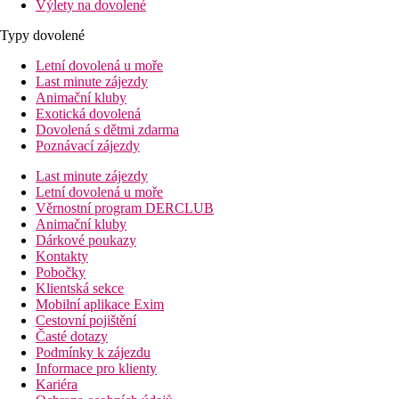
Výlety na dovolené
Typy dovolené
Letní dovolená u moře
Last minute zájezdy
Animační kluby
Exotická dovolená
Dovolená s dětmi zdarma
Poznávací zájezdy
Last minute zájezdy
Letní dovolená u moře
Věrnostní program DERCLUB
Animační kluby
Dárkové poukazy
Kontakty
Pobočky
Klientská sekce
Mobilní aplikace Exim
Cestovní pojištění
Časté dotazy
Podmínky k zájezdu
Informace pro klienty
Kariéra