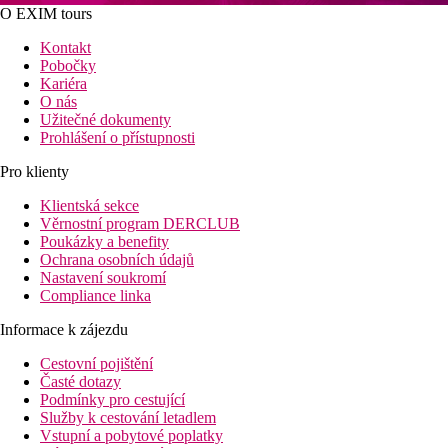
O EXIM tours
Kontakt
Pobočky
Kariéra
O nás
Užitečné dokumenty
Prohlášení o přístupnosti
Pro klienty
Klientská sekce
Věrnostní program DERCLUB
Poukázky a benefity
Ochrana osobních údajů
Nastavení soukromí
Compliance linka
Informace k zájezdu
Cestovní pojištění
Časté dotazy
Podmínky pro cestující
Služby k cestování letadlem
Vstupní a pobytové poplatky