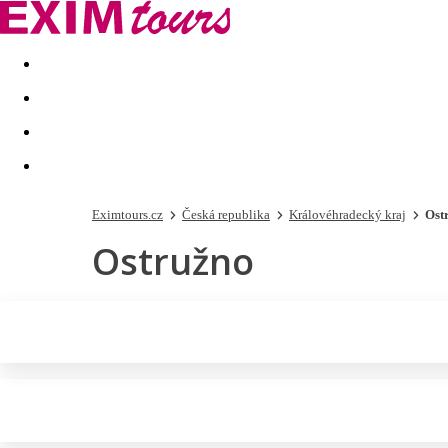
Akční nabídky
Last minute
First minute - Exotika a zim
Eximtours.cz
Česká republika
Královéhradecký kraj
Ost
Ostružno