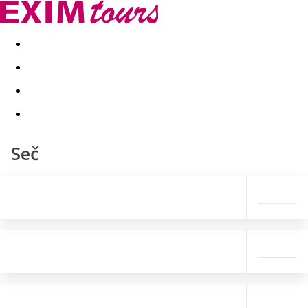
Akční nabídky
Last minute
First minute - Exotika a zim
Seč