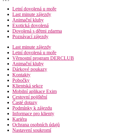
Letní dovolená u moře
Last minute zájezdy
Animační kluby
Exotická dovolená
Dovolená s dětmi zdarma
Poznávací zájezdy
Last minute zájezdy
Letní dovolená u moře
Věrnostní program DERCLUB
Animační kluby
Dárkové poukazy
Kontakty
Pobočky
Klientská sekce
Mobilní aplikace Exim
Cestovní pojištění
Časté dotazy
Podmínky k zájezdu
Informace pro klienty
Kariéra
Ochrana osobních údajů
Nastavení soukromí