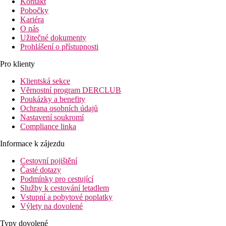
Kontakt
Pobočky
Kariéra
O nás
Užitečné dokumenty
Prohlášení o přístupnosti
Pro klienty
Klientská sekce
Věrnostní program DERCLUB
Poukázky a benefity
Ochrana osobních údajů
Nastavení soukromí
Compliance linka
Informace k zájezdu
Cestovní pojištění
Časté dotazy
Podmínky pro cestující
Služby k cestování letadlem
Vstupní a pobytové poplatky
Výlety na dovolené
Typy dovolené