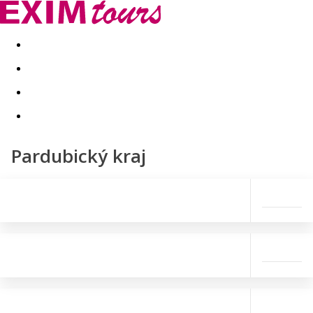
Akční nabídky
Last minute
First minute - Exotika a zim
Pardubický kraj