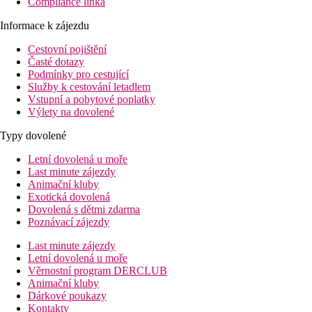
Compliance linka
Informace k zájezdu
Cestovní pojištění
Časté dotazy
Podmínky pro cestující
Služby k cestování letadlem
Vstupní a pobytové poplatky
Výlety na dovolené
Typy dovolené
Letní dovolená u moře
Last minute zájezdy
Animační kluby
Exotická dovolená
Dovolená s dětmi zdarma
Poznávací zájezdy
Last minute zájezdy
Letní dovolená u moře
Věrnostní program DERCLUB
Animační kluby
Dárkové poukazy
Kontakty