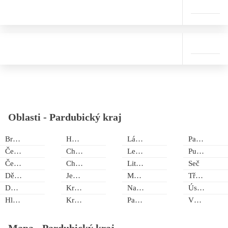
Oblasti -
Pardubický kraj
Brandýs nad Orlicí
Hoješín
Lázně Bohdneč
Pastviny - Nekoř
Čenkovice
Chrast
Letohrad
Pustá Rybná
Červená Voda
Chrudim
Litomyšl
Seč
Dědová
Jevíčko
Moravská Třebová
Třemošnice
Dolní Morava
Králíky
Nasavrky
Ústí nad Orlicí
Hlinsko
Kraskov
Pardubice
Výprachtice