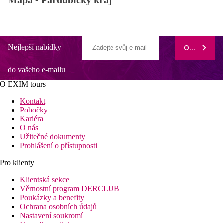
Mapa -
Pardubický kraj
Nejlepší nabídky
ODEBÍRAT
do vašeho e-mailu
O EXIM tours
Kontakt
Pobočky
Kariéra
O nás
Užitečné dokumenty
Prohlášení o přístupnosti
Pro klienty
Klientská sekce
Věrnostní program DERCLUB
Poukázky a benefity
Ochrana osobních údajů
Nastavení soukromí