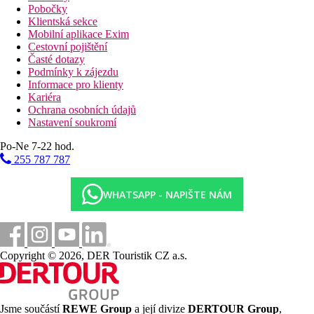
Pobočky
Klientská sekce
Mobilní aplikace Exim
Cestovní pojištění
Časté dotazy
Podmínky k zájezdu
Informace pro klienty
Kariéra
Ochrana osobních údajů
Nastavení soukromí
Po-Ne 7-22 hod.
255 787 787
WHATSAPP - NAPIŠTE NÁM
Copyright © 2026, DER Touristik CZ a.s.
Jsme součástí
REWE Group
a její divize
DERTOUR Group
,