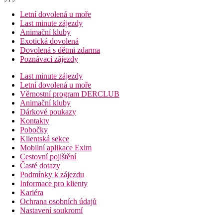
Letní dovolená u moře
Last minute zájezdy
Animační kluby
Exotická dovolená
Dovolená s dětmi zdarma
Poznávací zájezdy
Last minute zájezdy
Letní dovolená u moře
Věrnostní program DERCLUB
Animační kluby
Dárkové poukazy
Kontakty
Pobočky
Klientská sekce
Mobilní aplikace Exim
Cestovní pojištění
Časté dotazy
Podmínky k zájezdu
Informace pro klienty
Kariéra
Ochrana osobních údajů
Nastavení soukromí