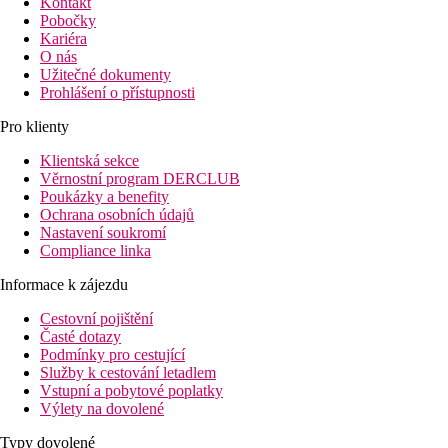
Kontakt
Pobočky
Kariéra
O nás
Užitečné dokumenty
Prohlášení o přístupnosti
Pro klienty
Klientská sekce
Věrnostní program DERCLUB
Poukázky a benefity
Ochrana osobních údajů
Nastavení soukromí
Compliance linka
Informace k zájezdu
Cestovní pojištění
Časté dotazy
Podmínky pro cestující
Služby k cestování letadlem
Vstupní a pobytové poplatky
Výlety na dovolené
Typy dovolené