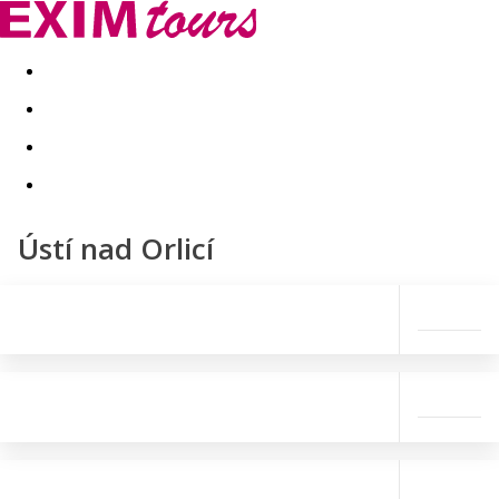
Akční nabídky
Last minute
First minute - Exotika a zim
Ústí nad Orlicí