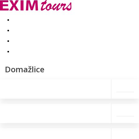
Akční nabídky
Last minute
First minute - Exotika a zim
Domažlice