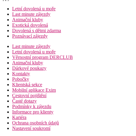
Letní dovolená u moře
Last minute zájezdy
Animační kluby
Exotická dovolená
Dovolená s dětmi zdarma
Poznávací zájezdy
Last minute zájezdy
Letní dovolená u moře
Věrnostní program DERCLUB
Animační kluby
Dárkové poukazy
Kontakty
Pobočky
Klientská sekce
Mobilní aplikace Exim
Cestovní pojištění
Časté dotazy
Podmínky k zájezdu
Informace pro klienty
Kariéra
Ochrana osobních údajů
Nastavení soukromí