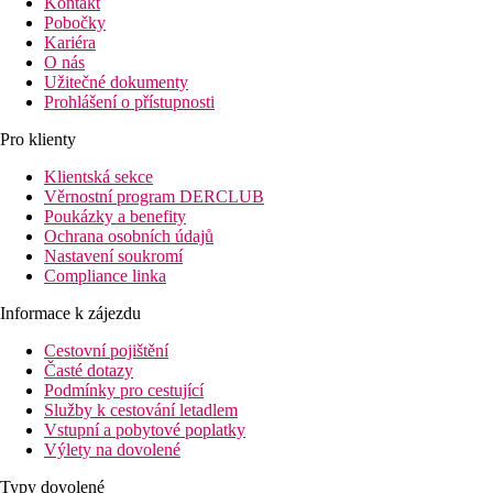
Kontakt
Pobočky
Kariéra
O nás
Užitečné dokumenty
Prohlášení o přístupnosti
Pro klienty
Klientská sekce
Věrnostní program DERCLUB
Poukázky a benefity
Ochrana osobních údajů
Nastavení soukromí
Compliance linka
Informace k zájezdu
Cestovní pojištění
Časté dotazy
Podmínky pro cestující
Služby k cestování letadlem
Vstupní a pobytové poplatky
Výlety na dovolené
Typy dovolené