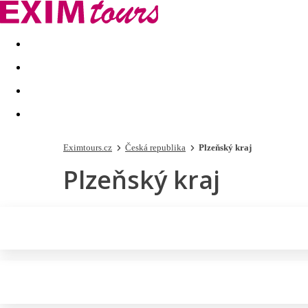
Akční nabídky
Last minute
First minute - Exotika a zim
Eximtours.cz
Česká republika
Plzeňský kraj
Plzeňský kraj