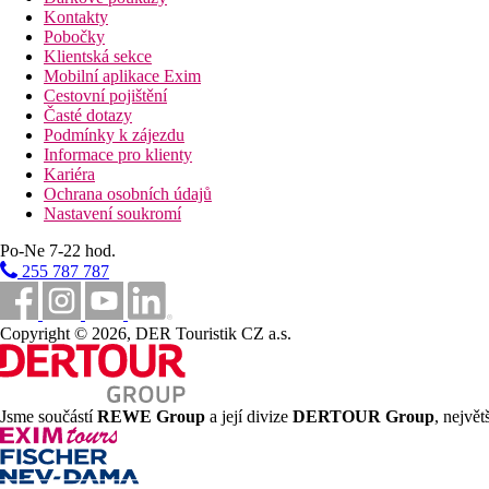
Kontakty
Pobočky
Klientská sekce
Mobilní aplikace Exim
Cestovní pojištění
Časté dotazy
Podmínky k zájezdu
Informace pro klienty
Kariéra
Ochrana osobních údajů
Nastavení soukromí
Po-Ne 7-22 hod.
255 787 787
Copyright © 2026, DER Touristik CZ a.s.
Jsme součástí
REWE Group
a její divize
DERTOUR Group
, nejvě