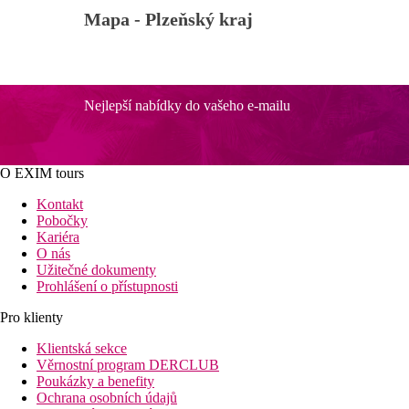
Mapa -
Plzeňský kraj
Nejlepší nabídky do vašeho e-mailu
O EXIM tours
Kontakt
Pobočky
Kariéra
O nás
Užitečné dokumenty
Prohlášení o přístupnosti
Pro klienty
Klientská sekce
Věrnostní program DERCLUB
Poukázky a benefity
Ochrana osobních údajů