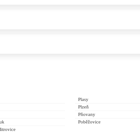
Plasy
Plzeň
Pňovany
uk
Poběžovice
itrovice