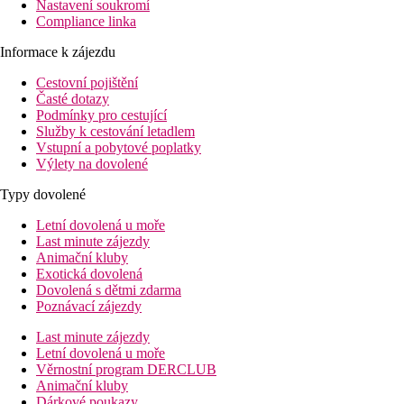
Nastavení soukromí
Compliance linka
Informace k zájezdu
Cestovní pojištění
Časté dotazy
Podmínky pro cestující
Služby k cestování letadlem
Vstupní a pobytové poplatky
Výlety na dovolené
Typy dovolené
Letní dovolená u moře
Last minute zájezdy
Animační kluby
Exotická dovolená
Dovolená s dětmi zdarma
Poznávací zájezdy
Last minute zájezdy
Letní dovolená u moře
Věrnostní program DERCLUB
Animační kluby
Dárkové poukazy