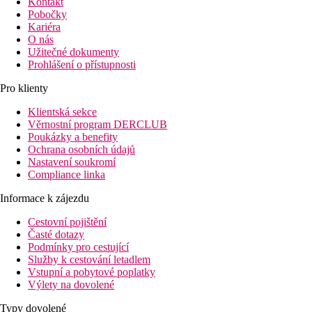
Kontakt
Pobočky
Kariéra
O nás
Užitečné dokumenty
Prohlášení o přístupnosti
Pro klienty
Klientská sekce
Věrnostní program DERCLUB
Poukázky a benefity
Ochrana osobních údajů
Nastavení soukromí
Compliance linka
Informace k zájezdu
Cestovní pojištění
Časté dotazy
Podmínky pro cestující
Služby k cestování letadlem
Vstupní a pobytové poplatky
Výlety na dovolené
Typy dovolené