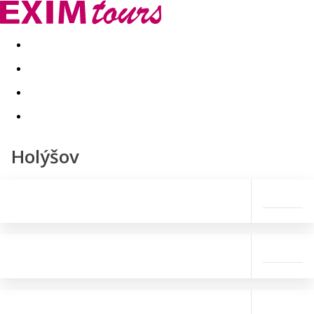
Akční nabídky
Last minute
First minute - Exotika a zim
Holýšov