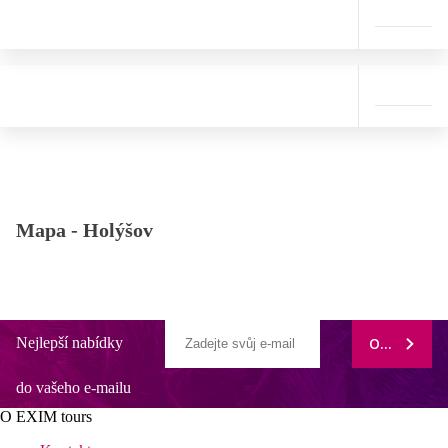
Mapa -
Holýšov
Nejlepší nabídky
ODEBÍRAT
do vašeho e-mailu
O EXIM tours