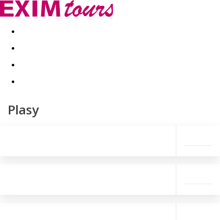
Akční nabídky
Last minute
First minute - Exotika a zim
Plasy