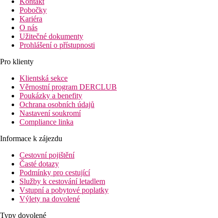
Kontakt
Pobočky
Kariéra
O nás
Užitečné dokumenty
Prohlášení o přístupnosti
Pro klienty
Klientská sekce
Věrnostní program DERCLUB
Poukázky a benefity
Ochrana osobních údajů
Nastavení soukromí
Compliance linka
Informace k zájezdu
Cestovní pojištění
Časté dotazy
Podmínky pro cestující
Služby k cestování letadlem
Vstupní a pobytové poplatky
Výlety na dovolené
Typy dovolené