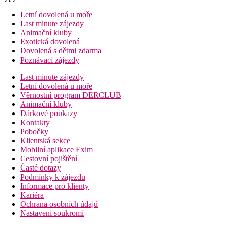
Letní dovolená u moře
Last minute zájezdy
Animační kluby
Exotická dovolená
Dovolená s dětmi zdarma
Poznávací zájezdy
Last minute zájezdy
Letní dovolená u moře
Věrnostní program DERCLUB
Animační kluby
Dárkové poukazy
Kontakty
Pobočky
Klientská sekce
Mobilní aplikace Exim
Cestovní pojištění
Časté dotazy
Podmínky k zájezdu
Informace pro klienty
Kariéra
Ochrana osobních údajů
Nastavení soukromí