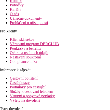
Kontakt
Pobočky
Kariéra
O nás
Užitečné dokumenty
Prohlášení o přístupnosti
Pro klienty
Klientská sekce
Věrnostní program DERCLUB
Poukázky a benefity
Ochrana osobních údajů
Nastavení soukromí
Compliance linka
Informace k zájezdu
Cestovní pojištění
Časté dotazy
Podmínky pro cestující
Služby k cestování letadlem
Vstupní a pobytové poplatky
Výlety na dovolené
Typy dovolené