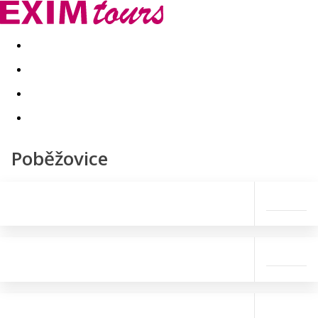
Akční nabídky
Last minute
First minute - Exotika a zim
Poběžovice