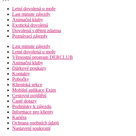
Letní dovolená u moře
Last minute zájezdy
Animační kluby
Exotická dovolená
Dovolená s dětmi zdarma
Poznávací zájezdy
Last minute zájezdy
Letní dovolená u moře
Věrnostní program DERCLUB
Animační kluby
Dárkové poukazy
Kontakty
Pobočky
Klientská sekce
Mobilní aplikace Exim
Cestovní pojištění
Časté dotazy
Podmínky k zájezdu
Informace pro klienty
Kariéra
Ochrana osobních údajů
Nastavení soukromí