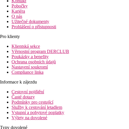
Kontakt
Pobočky
Kariéra
O nás
Užitečné dokumenty
Prohlášení o přístupnosti
Pro klienty
Klientská sekce
Věrnostní program DERCLUB
Poukázky a benefity
Ochrana osobních údajů
Nastavení soukromí
Compliance linka
Informace k zájezdu
Cestovní pojištění
Časté dotazy
Podmínky pro cestující
Služby k cestování letadlem
Vstupní a pobytové poplatky
Výlety na dovolené
Typy dovolené