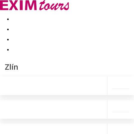
Akční nabídky
Last minute
First minute - Exotika a zim
Zlín