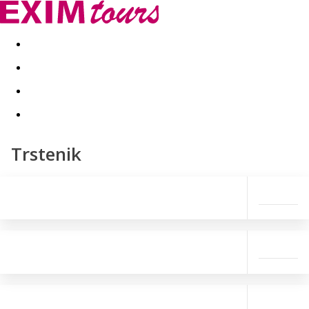
Akční nabídky
Last minute
First minute - Exotika a zim
Trstenik