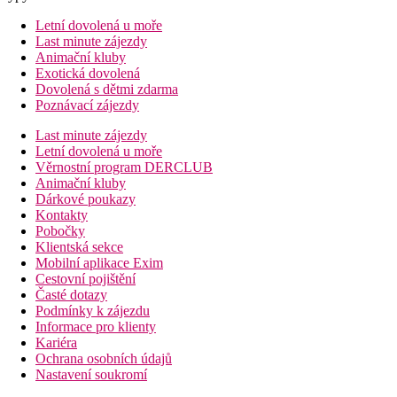
Letní dovolená u moře
Last minute zájezdy
Animační kluby
Exotická dovolená
Dovolená s dětmi zdarma
Poznávací zájezdy
Last minute zájezdy
Letní dovolená u moře
Věrnostní program DERCLUB
Animační kluby
Dárkové poukazy
Kontakty
Pobočky
Klientská sekce
Mobilní aplikace Exim
Cestovní pojištění
Časté dotazy
Podmínky k zájezdu
Informace pro klienty
Kariéra
Ochrana osobních údajů
Nastavení soukromí