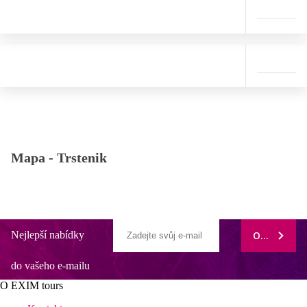
Mapa -
Trstenik
Nejlepší nabídky
ODEBÍRAT
do vašeho e-mailu
O EXIM tours