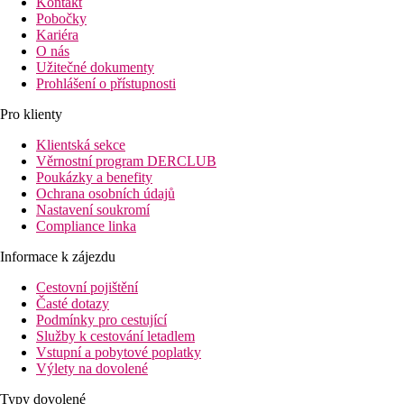
Kontakt
Pobočky
Kariéra
O nás
Užitečné dokumenty
Prohlášení o přístupnosti
Pro klienty
Klientská sekce
Věrnostní program DERCLUB
Poukázky a benefity
Ochrana osobních údajů
Nastavení soukromí
Compliance linka
Informace k zájezdu
Cestovní pojištění
Časté dotazy
Podmínky pro cestující
Služby k cestování letadlem
Vstupní a pobytové poplatky
Výlety na dovolené
Typy dovolené