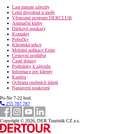
dubna do září). Zde jsou k dispozici slunečníky a lehátka (za
Last minute zájezdy
poplatek). Osvěžující nápoje je možno dostat přímo v baru u
Letní dovolená u moře
bazénu.
Věrnostní program DERCLUB
Animační kluby
Další informace:
Dárkové poukazy
Využití některých zařízení a aktivit může být zpoplatněno navíc.
Kontakty
Některé služby jsou závislé na ročním období a na místních
Pobočky
klimatických podmínkách. Jazyky: angličtina, němčina a
Klientská sekce
italština. Kreditní karty: Diners Club, Euro/MasterCard, Visa a
Mobilní aplikace Exim
American Express.
Cestovní pojištění
Časté dotazy
Sport/ volný čas:
Podmínky k zájezdu
Sportovní a volnočasová nabídka: minigolf, tenis (za poplatek,
Informace pro klienty
vzdálený cca 1 km) a stolní tenis (za poplatek). Ve vzdálenosti
Kariéra
cca 1 km jsou nabízeny vodní sporty (částečně od místních
Ochrana osobních údajů
poskytovatelů). Golfové hřiště se nachází pouze 300 m od
Nastavení soukromí
hotelu. Půjčovna kol. Zábava pro dospělé: animační program s
večerní show a živou hudbou. Hlídání dětí: animační program
Po-Ne 7-22 hod.
pro děti od 4 - 17 let, miniklub pro děti od 4 - 12 let a babysitting
255 787 787
(za poplatek).
1 ložnice Apartment (Pobřeží):
Pokoje jsou vybavené manželskou postelí, dětskou postýlkou
Copyright © 2026, DER Touristik CZ a.s.
(zdarma), kuchyňským koutem, varnou konvicí (zdarma),
balkónem, sejfem (zdarma) a satelit.TV s místními kanály a také