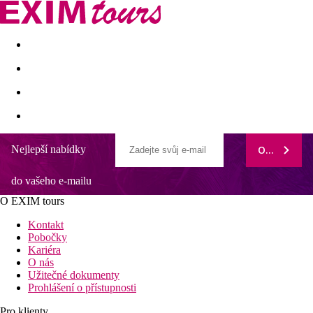
Akční nabídky
Last minute
First minute - Exotika a zim
Nejlepší nabídky
ODEBÍRAT
Park Plaza Verudela Resort
do vašeho e-mailu
Areál s bazény a tobogánem
Vhodný pro rodiny s dětmi a páry
O EXIM tours
Bohatá nabídka sportovních aktivit
V blízkosti krásného města Pula
Kontakt
Pobočky
Obecný popis:
Kariéra
Resortový hotel Park Plaza Verudela leží v Pula asi 100 m od
O nás
volně přístupné oblázkové/ skalnaté/ kamenité pláže. Na pláži
Užitečné dokumenty
jsou k dispozici slunečníky (případně za poplatek) a také lehátka
Prohlášení o přístupnosti
(za poplatek). Do turistického centra se dostanete pouze po cca
100 m. Město Pula je vzdáleno asi 5 km. Nákupní možnosti jsou
Pro klienty